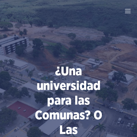
Saltar
al
contenido
¿Una
universidad
para las
Comunas? O
Las