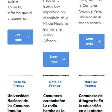
nace en el
Eulalia
la Comuna
Esequibo»,
Tabares,
Cacique Yare,
impartido por
informó que el
ubicada en el
el capitán de la
encuentro…
casco central…
Milicia Nacional
Bolivariana,
Leer
Julián
Leer
about
más
Alfredo…
about
más
Unacom
Comuneros
articula
y
acciones
Leer
académicos
para
about
más
coinciden
la
Universidad
en
planificación
Nacional
que
académica
de
la
territorial
Nota de
Nota de
Nota de
las
planificación
Prensa
Prensa
Prensa
Comunas
comunal
realiza
es
Universidad
Comunero
Comunero de
conversatorio
Nacional de
carabobeño:
Altagracia: En
clave
«Venezuela
las Comunas
La radio
la educación
para
nace
impulsa
bemba es lo
en el entorno
el