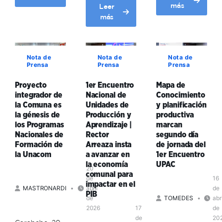
about
más
Leer
Karina
“Currículo
about
más
Ochoa:
educativo
Estudiantes
La
de
de
economía
la
la
comunal
Unacom
Nota de
Nota de
Nota de
Unacom
implica
Prensa
Prensa
Prensa
expresa
cierran
construir
territorialidad
con
“una
Proyecto
1er Encuentro
Mapa de
y
éxito
relacionalidad
integrador de
Nacional de
Conocimiento
especificidad
trayecto
con
la Comuna es
Unidades de
y planificación
al
inicial
el
la génesis de
Producción y
productiva
modo
con
ámbito
los Programas
Aprendizaje |
marcan
de
intercambio
de
Nacionales de
Rector
segundo día
vida
de
la
Formación de
Arreaza insta
de jornada del
comunitario”
experiencias
vida”
la Unacom
a avanzar en
1er Encuentro
y
la economía
UPAC
20
desafíos
comunal para
de
16
de
impactar en el
MASTRONARDI
abril
de
conocimiento
PIB
de
TOMEDES
abr
2026
17
de
de
20