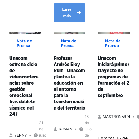
sobre
venezolanos:
Mapa
Leer
Doblete
de
about
más
sísmico
Riesgos
Unacom
debe
en
dicta
significarnos
el
clase
“un
territorio
Nota de
Nota de
Nota de
de
aprendizaje
Prensa
Prensa
Prensa
comunal
formación
doble”
para
en
Unacom
Profesor
Unacom
formadores
estrena ciclo
Andrés Eloy
iniciará primer
autoconciencia
y
de
Ruiz | Unacom
trayecto de
y
formadoras
videoconfere
plantea la
programas de
cultura
sobre
ncias sobre
educación en
formación el 2
comunitaria
el
gestión
el entorno
de
Mapa
emocional
para la
septiembre
de
tras doblete
transformació
Conocimientos
sísmico del
n del territorio
24J
18
MASTRONARDI
21
de
de
ROMAN
julio
YENNY
julio
de
Caracas, 16 de