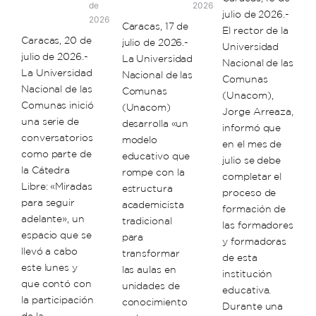
de
2026
julio de 2026.-
2026
Caracas, 17 de
El rector de la
Caracas, 20 de
julio de 2026.-
Universidad
julio de 2026.-
La Universidad
Nacional de las
La Universidad
Nacional de las
Comunas
Nacional de las
Comunas
(Unacom),
Comunas inició
(Unacom)
Jorge Arreaza,
una serie de
desarrolla «un
informó que
conversatorios
modelo
en el mes de
como parte de
educativo que
julio se debe
la Cátedra
rompe con la
completar el
Libre: «Miradas
estructura
proceso de
para seguir
academicista
formación de
adelante», un
tradicional
las formadores
espacio que se
para
y formadoras
llevó a cabo
transformar
de esta
este lunes y
las aulas en
institución
que contó con
unidades de
educativa.
la participación
conocimiento
Durante una