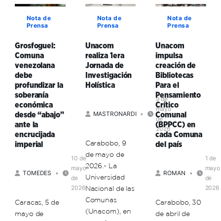
de
Formadores
el
jornada
Comunales
Nota de
Nota de
Nota de
aprendizaje
Prensa
Prensa
Prensa
de
hasta
como
Formación
el
un
Grosfoguel:
Unacom
Unacom
de
17
proceso
Comuna
realiza 1era
impulsa
Formadores
de
colectivo,
venezolana
Jornada de
creación de
Unacom
mayo
asegura
debe
Investigación
Bibliotecas
docente
profundizar la
Holística
Para el
Andrés
soberanía
Pensamiento
9 de
Eloy
económica
Crítico
mayo
Ruiz
MASTRONARDI
desde “abajo”
Comunal
de
ante la
(BPPCC) en
2026
encrucijada
cada Comuna
Carabobo, 9
imperial
del país
de mayo de
10 de
1 de
2026.- La
mayo
mayo
TOMEDES
ROMAN
Universidad
de
de
2026
2026
Nacional de las
Comunas
Caracas, 5 de
Carabobo, 30
(Unacom), en
mayo de
de abril de