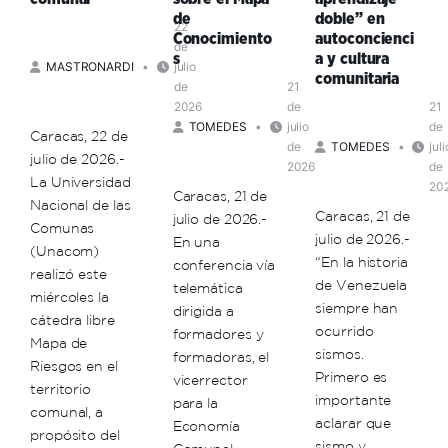
comunal
una
de
doble” en
22
ética
Conocimiento
autoconcienci
de
de
s
a y cultura
MASTRONARDI
julio
la
comunitaria
de
21
vida
2026
de
21
TOMEDES
julio
de
Caracas, 22 de
de
TOMEDES
juli
julio de 2026.-
2026
de
La Universidad
20
Caracas, 21 de
Nacional de las
Caracas, 21 de
julio de 2026.-
Comunas
julio de 2026.-
En una
(Unacom)
“En la historia
conferencia vía
realizó este
de Venezuela
telemática
miércoles la
siempre han
dirigida a
cátedra libre
ocurrido
formadores y
Mapa de
sismos.
formadoras, el
Riesgos en el
Primero es
vicerrector
territorio
importante
para la
comunal, a
aclarar que
Economía
propósito del
sismo y