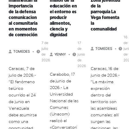
manifiestan la
misión de la
Zona juventud
del
educación
septiembre
importancia
educación en
de la
24J
en
de la defensa
el entorno es
parroquia La
el
comunicacion
producir
Vega fomenta
entorno
al comunitaria
alimentos,
la
para
en momentos
ciencia y
comunalidad
la
de conmoción
dignidad
16
transformación
7 de
17
de
del
julio
de
TOMEDES
jun
TOMEDES
territorio
de
YENNY
junio
de
2026
de
20
2026
Caracas, 7 de
Caracas, 16 de
Carabobo, 17
julio de 2026.-
junio de 2026.-
de junio de
“El fenómeno
“La máxima
2026.- La
telúrico
expresión
Universidad
ocurrido el 24
dentro del
Nacional de las
de junio en
territorio son
Comunas
Venezuela
las asambleas
(Unacom)
debe asumirse
comunales: allí
realizó el
como una
surgen las
«Conversatori
oportunidad
decisiones, las