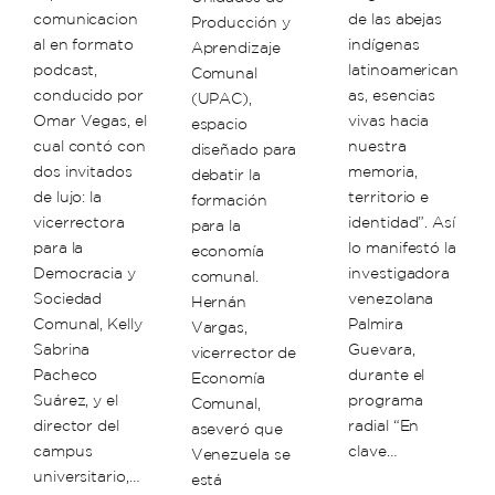
comunicacion
de las abejas
Producción y
al en formato
indígenas
Aprendizaje
podcast,
latinoamerican
Comunal
conducido por
as, esencias
(UPAC),
Omar Vegas, el
vivas hacia
espacio
cual contó con
nuestra
diseñado para
dos invitados
memoria,
debatir la
de lujo: la
territorio e
formación
vicerrectora
identidad”. Así
para la
para la
lo manifestó la
economía
Democracia y
investigadora
comunal.
Sociedad
venezolana
Hernán
Comunal, Kelly
Palmira
Vargas,
Sabrina
Guevara,
vicerrector de
Pacheco
durante el
Economía
Suárez, y el
programa
Comunal,
director del
radial “En
aseveró que
campus
clave…
Venezuela se
universitario,…
está