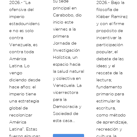
su sede
2026.- “La
2026.- Bajo la
principal en
ofensiva del
filosofía de
Carabobo, dio
imperio
Kléber Ramírez
inicio este
estadounidens
y con el firme
viernes a la
e no es solo
propósito de
primera
contra
incentivar la
Jornada de
Venezuela, es
participación
Investigación
contra toda
popular, el
Holística, un
América
debate de las
espacio hacia
Latina. Lo
ideas y el
la salud natural
vengo
rescate de la
y colectiva en
diciendo desde
lectura;
Venezuela. La
hace años: el
fundamento
vicerrectora
imperio tiene
primario para
para la
una estrategia
estimular la
Democracia y
global de
escritura,
Sociedad de
recolonizar
como método
esta casa…
América
de aprendizaje,
Latina”. Estas
recreación y
fueron algunas
cultura, la