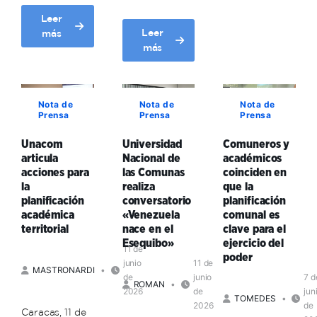
caraqueña:
Leer
Zona
about
Leer
más
juventud
about
Psicólogos
más
de
Rector
venezolanos
la
Arreaza:
manifiestan
parroquia
La
la
La
Nota de
Nota de
Nota de
misión
importancia
Prensa
Prensa
Prensa
Vega
de
de
fomenta
la
la
Unacom
Universidad
Comuneros y
la
educación
defensa
articula
Nacional de
académicos
comunalidad
en
comunicacional
acciones para
las Comunas
coinciden en
el
comunitaria
la
realiza
que la
entorno
en
planificación
conversatorio
planificación
es
momentos
académica
«Venezuela
comunal es
producir
de
territorial
nace en el
clave para el
alimentos,
conmoción
Esequibo»
ejercicio del
11 de
ciencia
poder
junio
11 de
y
MASTRONARDI
de
junio
7 d
dignidad
ROMAN
2026
de
jun
TOMEDES
2026
de
Caracas, 11 de