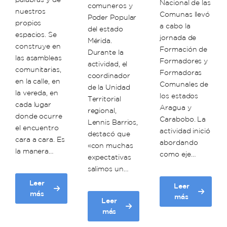
Nacional de las
comuneros y
nuestros
Comunas llevó
Poder Popular
propios
a cabo la
del estado
espacios. Se
jornada de
Mérida.
construye en
Formación de
Durante la
las asambleas
Formadores y
actividad, el
comunitarias,
Formadoras
coordinador
en la calle, en
Comunales de
de la Unidad
la vereda, en
los estados
Territorial
cada lugar
Aragua y
regional,
donde ocurre
Carabobo. La
Lennis Barrios,
el encuentro
actividad inició
destacó que
cara a cara. Es
abordando
«con muchas
la manera…
como eje…
expectativas
salimos un…
Leer
Leer
about
más
about
más
Leer
Comuna
Unacom
about
más
Histórica
avanza
Unacon
Simón