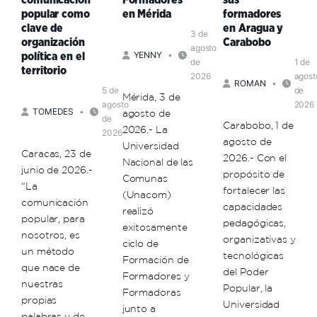
comunicación
Formadores
sus
popular como
en Mérida
formadores
clave de
en Aragua y
3 de
organización
Carabobo
agosto
YENNY
política en el
de
1 de
territorio
2026
agost
ROMAN
5 de
de
Mérida, 3 de
agosto
2026
TOMEDES
agosto de
de
Carabobo, 1 de
2026.- La
2026
agosto de
Universidad
Caracas, 23 de
2026.- Con el
Nacional de las
junio de 2026.-
propósito de
Comunas
“La
fortalecer las
(Unacom)
comunicación
capacidades
realizó
popular, para
pedagógicas,
exitosamente
nosotros, es
organizativas y
ciclo de
un método
tecnológicas
Formación de
que nace de
del Poder
Formadores y
nuestras
Popular, la
Formadoras
propias
Universidad
junto a
palabras y de