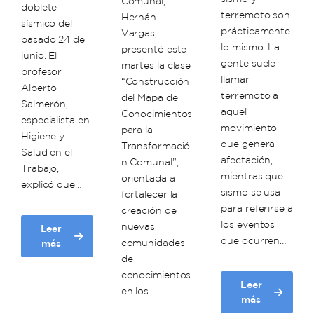
Comunal,
doblete
terremoto son
Hernán
sísmico del
prácticamente
Vargas,
pasado 24 de
lo mismo. La
presentó este
junio. El
gente suele
martes la clase
profesor
llamar
“Construcción
Alberto
terremoto a
del Mapa de
Salmerón,
aquel
Conocimientos
especialista en
movimiento
para la
Higiene y
que genera
Transformació
Salud en el
afectación,
n Comunal”,
Trabajo,
mientras que
orientada a
explicó que…
sismo se usa
fortalecer la
para referirse a
creación de
los eventos
nuevas
Leer
que ocurren…
about
comunidades
más
Unacom
de
realiza
conocimientos
Leer
cátedra
en los…
about
más
libre
Científicos