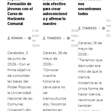
en
Formación de
más efectivo
nos
ejercicio
el
jóvenes con el
para crear
encontramos
del
Esequibo»
Curso de
autoconcienci
todos
poder
Horizonte
a y afirmar lo
19 
Comunal
nuestro
ma
TOMEDES
3 de
26 de
de
junio
mayo
20
ROMAN
TOMEDES
de
de
Caracas, 19 de
2026
2026
mayo de
Carabobo, 3
Caracas, 26 de
2026.-
de junio de
mayo de
“Tenemos que
2026.- Con el
2026.-
desnudar ese
firme objetivo
“Conocer
mito de que la
de consolidar
nuestra
ciencia
las bases del
historia es
moderna es la
Poder Popular,
clave para no
única forma de
la Universidad
ser
hacer ciencia;
Nacional de las
transculturiza
reconocer que
Comunas
dos. Nosotros
también
(Unacom) dio
estamos en