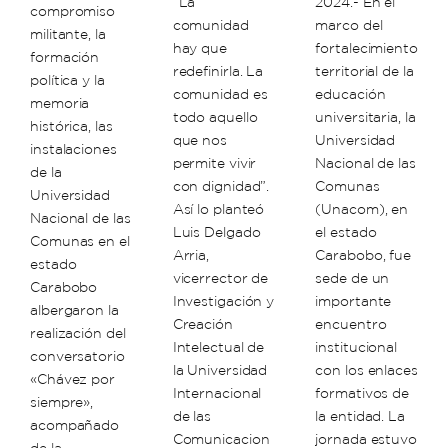
“La
2024.- En el
compromiso
comunidad
marco del
militante, la
hay que
fortalecimiento
formación
redefinirla. La
territorial de la
política y la
comunidad es
educación
memoria
todo aquello
universitaria, la
histórica, las
que nos
Universidad
instalaciones
permite vivir
Nacional de las
de la
con dignidad”.
Comunas
Universidad
Así lo planteó
(Unacom), en
Nacional de las
Luis Delgado
el estado
Comunas en el
Arria,
Carabobo, fue
estado
vicerrector de
sede de un
Carabobo
Investigación y
importante
albergaron la
Creación
encuentro
realización del
Intelectual de
institucional
conversatorio
la Universidad
con los enlaces
«Chávez por
Internacional
formativos de
siempre»,
de las
la entidad. ​La
acompañado
Comunicacion
jornada estuvo
de la