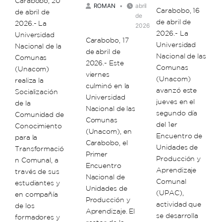
Carabobo, 20
ROMAN
abril
Carabobo, 16
de abril de
de
de abril de
2026.- La
2026
2026.- La
Universidad
Carabobo, 17
Universidad
Nacional de la
de abril de
Nacional de las
Comunas
2026.- Este
Comunas
(Unacom)
viernes
(Unacom)
realiza la
culminó en la
avanzó este
Socialización
Universidad
jueves en el
de la
Nacional de las
segundo día
Comunidad de
Comunas
del 1er
Conocimiento
(Unacom), en
Encuentro de
para la
Carabobo, el
Unidades de
Transformació
Primer
Producción y
n Comunal, a
Encuentro
Aprendizaje
través de sus
Nacional de
Comunal
estudiantes y
Unidades de
(UPAC),
en compañía
Producción y
actividad que
de los
Aprendizaje. El
se desarrolla
formadores y