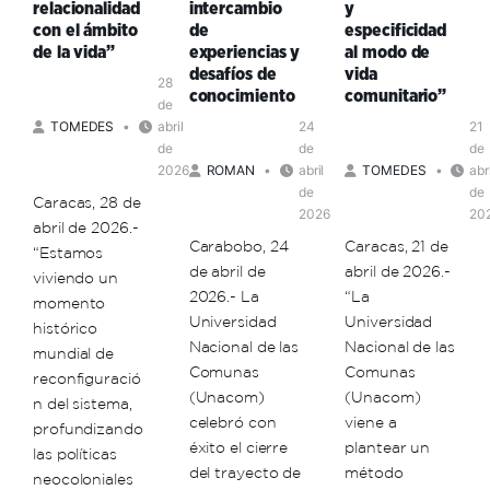
ante
relacionalidad
intercambio
y
país
la
con el ámbito
de
especificidad
encrucijada
de la vida”
experiencias y
al modo de
imperial
desafíos de
vida
28
conocimiento
comunitario”
de
TOMEDES
abril
24
21
de
de
de
2026
ROMAN
abril
TOMEDES
abr
de
de
Caracas, 28 de
2026
20
abril de 2026.-
Carabobo, 24
Caracas, 21 de
“Estamos
de abril de
abril de 2026.-
viviendo un
2026.- La
“La
momento
Universidad
Universidad
histórico
Nacional de las
Nacional de las
mundial de
Comunas
Comunas
reconfiguració
(Unacom)
(Unacom)
n del sistema,
celebró con
viene a
profundizando
éxito el cierre
plantear un
las políticas
del trayecto de
método
neocoloniales