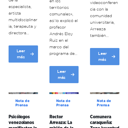
de la
en los
videoconferen
especialista,
territorios
cia con la
artista
comunales»,
comunidad
multidisciplinar
así lo explicó el
universitaria,
ia, terapeuta y
profesor
Arreaza
directora…
Andrés Eloy
también…
Ruiz en el
marco del
Leer
programa de…
Leer
about
más
about
más
Unacom
Unacom
estrena
iniciará
Leer
ciclo
about
primer
más
de
Profesor
trayecto
videoconferencias
Andrés
de
sobre
Eloy
programas
gestión
Nota de
Nota de
Nota de
Ruiz
de
emocional
Prensa
Prensa
Prensa
|
formación
tras
Unacom
el
doblete
Psicólogos
Rector
Comunera
plantea
2
venezolanos
Arreaza: La
caraqueña:
sísmico
la
de