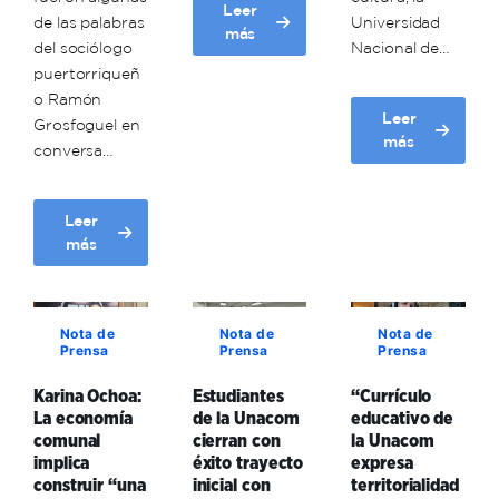
Leer
de las palabras
Universidad
about
más
del sociólogo
Nacional de…
Unacom
puertorriqueñ
realiza
o Ramón
1era
Leer
Grosfoguel en
Jornada
about
más
de
conversa…
Unacom
Investigación
impulsa
Holística
creación
Leer
de
about
más
Bibliotecas
Grosfoguel:
Para
Comuna
el
venezolana
Pensamiento
Nota de
Nota de
Nota de
debe
Crítico
Prensa
Prensa
Prensa
profundizar
Comunal
la
Karina Ochoa:
Estudiantes
“Currículo
(BPPCC)
soberanía
La economía
de la Unacom
educativo de
en
económica
comunal
cierran con
la Unacom
cada
desde
implica
éxito trayecto
expresa
Comuna
“abajo”
construir “una
inicial con
territorialidad
del