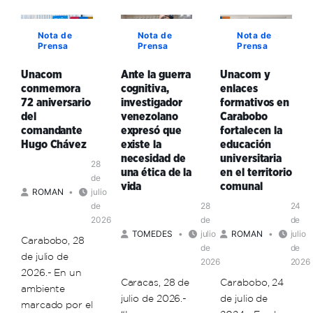
en
realiza
Bolívar
la
con
adopta
formación
Nota de
Nota de
Nota de
éxito
la
territorial
Prensa
Prensa
Prensa
ciclo
comunicación
de
de
popular
Unacom
Ante la guerra
Unacom y
sus
Formación
como
conmemora
cognitiva,
enlaces
formadores
de
clave
72 aniversario
investigador
formativos en
en
Formadores
de
del
venezolano
Carabobo
Aragua
en
organización
comandante
expresó que
fortalecen la
y
Mérida
política
Hugo Chávez
existe la
educación
Carabobo
necesidad de
universitaria
en
28
una ética de la
en el territorio
el
de
vida
comunal
territorio
ROMAN
julio
de
28
24
2026
de
de
TOMEDES
julio
ROMAN
julio
Carabobo, 28
de
de
de julio de
2026
2026
2026.- En un
Caracas, 28 de
Carabobo, 24
ambiente
julio de 2026.-
de julio de
marcado por el