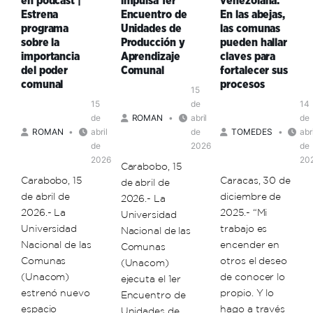
en podcast |
impulsa 1er
venezolana:
1er
y
Nacionales
Estrena
Encuentro de
En las abejas,
Encuentro
Aprendizaje
de
programa
Unidades de
las comunas
UPAC
|
Formación
sobre la
Producción y
pueden hallar
Rector
de
importancia
Aprendizaje
claves para
Arreaza
la
del poder
Comunal
fortalecer sus
insta
Unacom
comunal
procesos
15
a
15
de
14
avanzar
de
ROMAN
abril
de
en
ROMAN
abril
de
TOMEDES
abr
la
de
2026
de
economía
2026
20
Carabobo, 15
comunal
Carabobo, 15
Caracas, 30 de
de abril de
para
de abril de
diciembre de
impactar
2026.- La
2026.- La
2025.- “Mi
en
Universidad
el
Universidad
trabajo es
Nacional de las
PIB
Nacional de las
encender en
Comunas
Comunas
otros el deseo
(Unacom)
(Unacom)
de conocer lo
ejecuta el 1er
estrenó nuevo
propio. Y lo
Encuentro de
espacio
hago a través
Unidades de