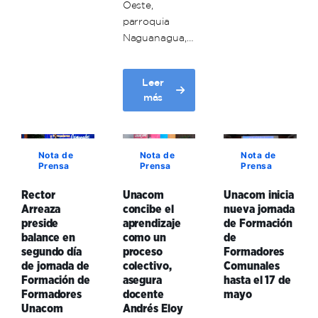
Oeste,
las
la
parroquia
Comunas
educación
Naguanagua,…
impulsa
en
Formación
el
de
entorno
Leer
jóvenes
nos
about
más
con
encontramos
Comunero
el
todos
carabobeño:
Curso
La
de
Nota de
Nota de
Nota de
radio
Horizonte
Prensa
Prensa
Prensa
bemba
Comunal
es
Rector
Unacom
Unacom inicia
lo
Arreaza
concibe el
nueva jornada
más
preside
aprendizaje
de Formación
efectivo
balance en
como un
de
para
segundo día
proceso
Formadores
crear
de jornada de
colectivo,
Comunales
autoconciencia
Formación de
asegura
hasta el 17 de
y
Formadores
docente
mayo
afirmar
Unacom
Andrés Eloy