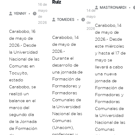
lo
Ruiz
16 de
nuestro
MASTRONARDI
mayo
14 de
YENNY
de
mayo
TOMEDES
2026
de
Carabobo, 14
2026
Carabobo, 16
de mayo de
Carabobo, 14
de mayo de
2026.- Desde
de mayo de
2026.- Desde
este miércoles
2026.-
la Universidad
y hasta el 17 de
Durante el
Nacional de las
mayo se
desarrollo de
Comunas en
llevará a cabo
una jornada de
Tocuyito,
una nueva
Formación de
estado
jornada de
Formadores y
Carabobo, se
Formación de
Formadoras
realizó un
Formadores y
Comunales de
balance en el
Formadoras
la Universidad
marco del
Comunales de
Nacional de las
segundo día
la Universidad
Comunas
de la Jornada
Nacional de las
(Unacom),
de Formación
Comunas
profesores y