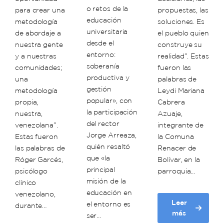
o retos de la
para crear una
propuestas, las
educación
metodología
soluciones. Es
universitaria
de abordaje a
el pueblo quien
desde el
nuestra gente
construye su
entorno:
y a nuestras
realidad”. Estas
soberanía
comunidades;
fueron las
productiva y
una
palabras de
gestión
metodología
Leydi Mariana
popular», con
propia,
Cabrera
la participación
nuestra,
Azuaje,
del rector
venezolana”.
integrante de
Jorge Arreaza,
Estas fueron
la Comuna
quién resaltó
las palabras de
Renacer de
que «la
Róger Garcés,
Bolívar, en la
principal
psicólogo
parroquia…
misión de la
clínico
educación en
venezolano,
Leer
el entorno es
durante…
about
más
ser…
Comunera