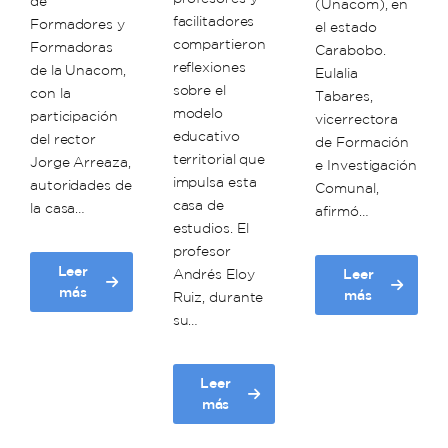
de
(Unacom), en
facilitadores
Formadores y
el estado
compartieron
Formadoras
Carabobo.
reflexiones
de la Unacom,
Eulalia
sobre el
con la
Tabares,
modelo
participación
vicerrectora
educativo
del rector
de Formación
territorial que
Jorge Arreaza,
e Investigación
impulsa esta
autoridades de
Comunal,
casa de
la casa…
afirmó…
estudios. El
profesor
Leer
Andrés Eloy
Leer
about
más
about
más
Ruiz, durante
Rector
Unacom
su…
Arreaza
inicia
preside
nueva
balance
jornada
Leer
en
de
about
más
segundo
Formación
Unacom
día
de
concibe