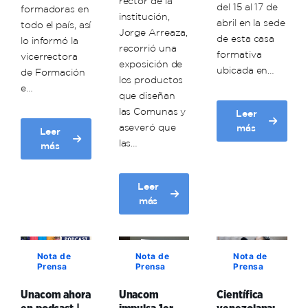
rector de la
del 15 al 17 de
formadoras en
institución,
abril en la sede
todo el país, así
Jorge Arreaza,
de esta casa
lo informó la
recorrió una
formativa
vicerrectora
exposición de
ubicada en…
de Formación
los productos
e…
que diseñan
las Comunas y
Leer
about
aseveró que
más
Leer
Mapa
las…
about
más
de
Proyecto
Conocimiento
integrador
y
Leer
de
planificación
about
más
la
productiva
1er
Comuna
marcan
Encuentro
es
segundo
Nacional
la
Nota de
Nota de
Nota de
día
de
génesis
Prensa
Prensa
Prensa
de
Unidades
de
jornada
de
los
Unacom ahora
Unacom
Científica
del
Producción
Programas