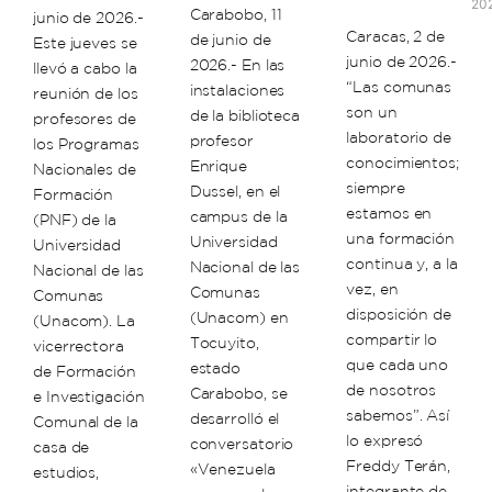
20
Carabobo, 11
junio de 2026.-
Caracas, 2 de
de junio de
Este jueves se
junio de 2026.-
2026.- En las
llevó a cabo la
“Las comunas
instalaciones
reunión de los
son un
de la biblioteca
profesores de
laboratorio de
profesor
los Programas
conocimientos;
Enrique
Nacionales de
siempre
Dussel, en el
Formación
estamos en
campus de la
(PNF) de la
una formación
Universidad
Universidad
continua y, a la
Nacional de las
Nacional de las
vez, en
Comunas
Comunas
disposición de
(Unacom) en
(Unacom). La
compartir lo
Tocuyito,
vicerrectora
que cada uno
estado
de Formación
de nosotros
Carabobo, se
e Investigación
sabemos”. Así
desarrolló el
Comunal de la
lo expresó
conversatorio
casa de
Freddy Terán,
«Venezuela
estudios,
integrante de