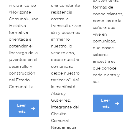
existen otras
inicio al curso
una constante
formas de
«Horizonte
resistencia
conocimientos,
Comunal», una
contra la
como los de la
iniciativa
transculturizac
señora que
formativa
ión y debemos
vive en
orientada a
afirmar lo
comunidad,
potenciar el
nuestro, lo
que posee
liderazgo de la
venezolano,
saberes
juventud en el
desde nuestra
ancestrales,
desarrollo y
comunidad,
que conoce
construcción
desde nuestro
cada planta y
del Estado
territorio”. Así
sus…
Comunal. La…
lo manifestó
Abdrey
Gutiérrez,
Leer
Leer
about
más
integrante del
about
más
Comunero
Circuito
Universidad
de
Comunal
Nacional
Altagracia:
Naguanagua
de
En