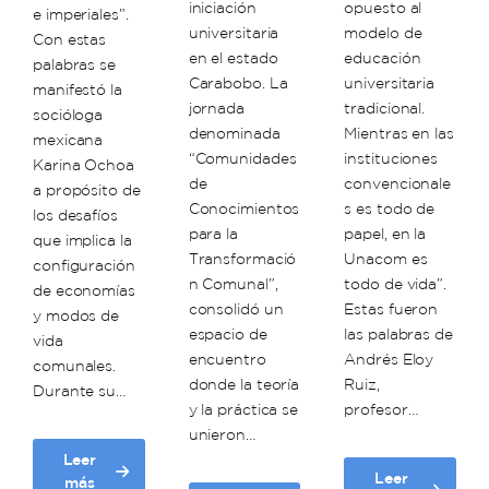
iniciación
opuesto al
e imperiales”.
universitaria
modelo de
Con estas
en el estado
educación
palabras se
Carabobo. La
universitaria
manifestó la
jornada
tradicional.
socióloga
denominada
Mientras en las
mexicana
“Comunidades
instituciones
Karina Ochoa
de
convencionale
a propósito de
Conocimientos
s es todo de
los desafíos
para la
papel, en la
que implica la
Transformació
Unacom es
configuración
n Comunal”,
todo de vida”.
de economías
consolidó un
Estas fueron
y modos de
espacio de
las palabras de
vida
encuentro
Andrés Eloy
comunales.
donde la teoría
Ruiz,
Durante su…
y la práctica se
profesor…
unieron…
Leer
Leer
about
más