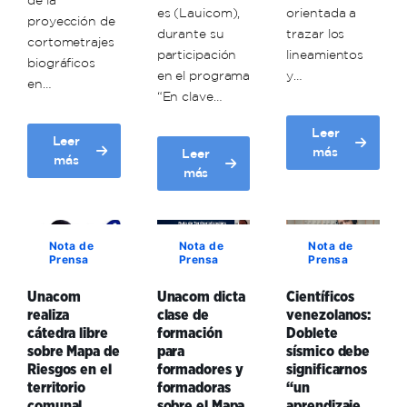
es (Lauicom),
orientada a
proyección de
durante su
trazar los
cortometrajes
participación
lineamientos
biográficos
en el programa
y…
en…
“En clave…
Leer
Leer
about
más
Leer
about
más
Unacom
about
más
Unacom
y
Ante
conmemora
enlaces
la
72
formativos
guerra
aniversario
en
Nota de
Nota de
Nota de
cognitiva,
del
Prensa
Prensa
Prensa
Carabobo
investigador
comandante
fortalecen
venezolano
Hugo
Unacom
Unacom dicta
Científicos
la
expresó
Chávez
realiza
clase de
venezolanos:
educación
que
cátedra libre
formación
Doblete
universitaria
existe
sobre Mapa de
para
sísmico debe
en
la
Riesgos en el
formadores y
significarnos
el
necesidad
territorio
formadoras
“un
territorio
de
comunal
sobre el Mapa
aprendizaje