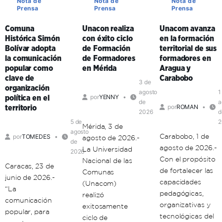
Nota de
Nota de
Nota de
Prensa
Prensa
Prensa
Comuna
Unacon realiza
Unacom avanza
Histórica Simón
con éxito ciclo
en la formación
Bolívar adopta
de Formación
territorial de sus
la comunicación
de Formadores
formadores en
popular como
en Mérida
Aragua y
clave de
Carabobo
3 de
organización
agosto
1
por
YENNY
política en el
de
a
por
ROMAN
territorio
2026
d
5 de
2
Mérida, 3 de
agosto
Carabobo, 1 de
por
TOMEDES
agosto de 2026.-
de
agosto de 2026.-
La Universidad
2026
Con el propósito
Nacional de las
Caracas, 23 de
de fortalecer las
Comunas
junio de 2026.-
capacidades
(Unacom)
“La
pedagógicas,
realizó
comunicación
organizativas y
exitosamente
popular, para
tecnológicas del
ciclo de