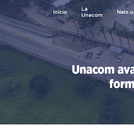
Saltar
La
al
inicio
nets
Unacom
contenido
Unacom avan
form