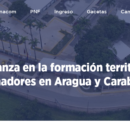
.unacom
PNF
Ingreso
gacetas
Ca
za en la formación territ
adores en Aragua y Car