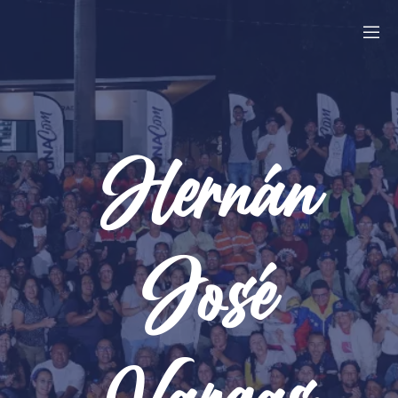
Hernán
José