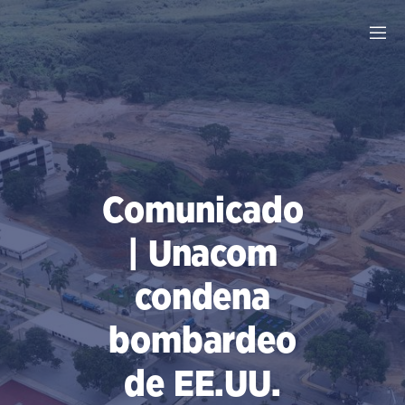
Saltar
al
contenido
Comunicado
| Unacom
condena
bombardeo
de EE.UU.