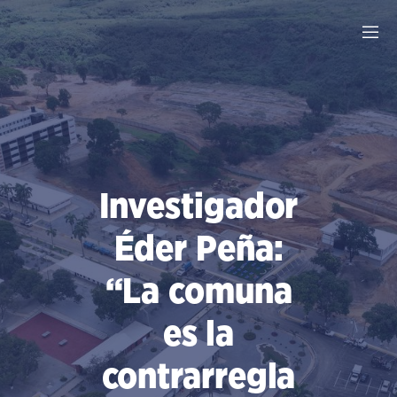
Saltar
al
contenido
Investigador
Éder Peña:
“La comuna
es la
contrarregla