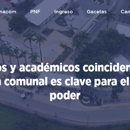
.unacom
PNF
Ingreso
gacetas
Ca
 y académicos coinciden
n comunal es clave para el 
poder