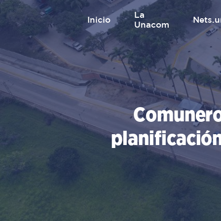
Saltar
La
al
inicio
nets
Unacom
contenido
Comuneros
planificació