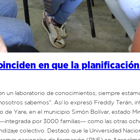
nciden en que la planificación 
on un laboratorio de conocimientos; siempre estamos
 nosotros sabemos”. Así lo expresó Freddy Terán, i
io de Yare, en el municipio Simón Bolívar, estado Mi
integrada por 3000 familias― como las otras och
izaje colectivo. Destacó que la Universidad Naci
mas nacionales de formación (PNF) en Agroalimenta