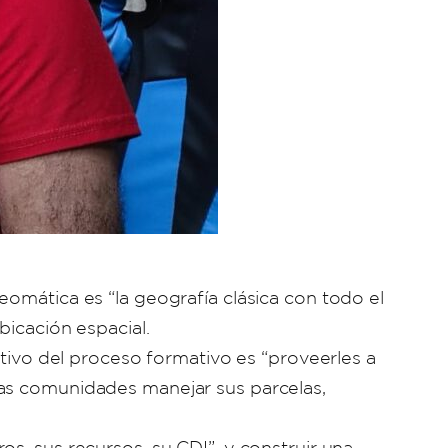
eomática es “la geografía clásica con todo el
bicación espacial.
etivo del proceso formativo es “proveerles a
las comunidades manejar sus parcelas,
s, sus recursos, su CDI”, y construir una