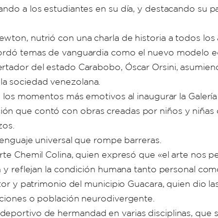
tando a los estudiantes en su día, y destacando s
wton, nutrió con una charla de historia a todos los
abordó temas de vanguardia como el nuevo modelo ed
ertador del estado Carabobo, Óscar Orsini, asumiend
la sociedad venezolana.
de los momentos más emotivos al inaugurar la Galería
ión que contó con obras creadas por niños y niñas
zos.
 lenguaje universal que rompe barreras.
rte Chemil Colina, quien expresó que «el arte nos per
n y reflejan la condición humana tanto personal como 
ltor y patrimonio del municipio Guacara, quien dio la
iciones o población neurodivergente.
eportivo de hermandad en varias disciplinas, que s