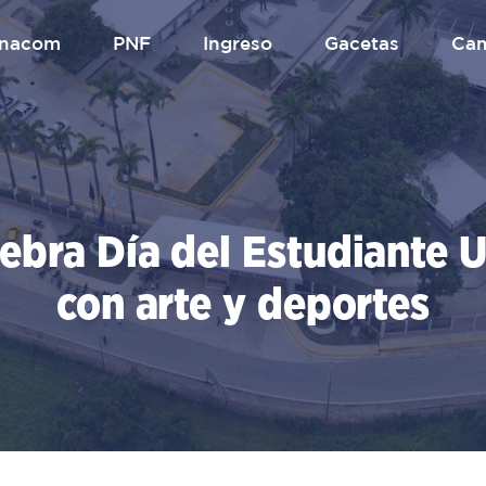
.unacom
PNF
Ingreso
gacetas
Ca
bra Día del Estudiante U
con arte y deportes