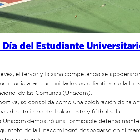
Día del Estudiante Universitar
ves, el fervor y la sana competencia se apoderaro
e reunió a las comunidades estudiantiles de la Univ
acional de las Comunas (Unacom).
portiva, se consolida como una celebración de talent
as de alto impacto: baloncesto y fútbol sala.
e la Unacom demostró una formidable defensa manten
quinteto de la Unacom logró despegarse en el marca
 último segundo.