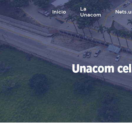
Saltar
La
al
inicio
nets
Unacom
contenido
Unacom cele