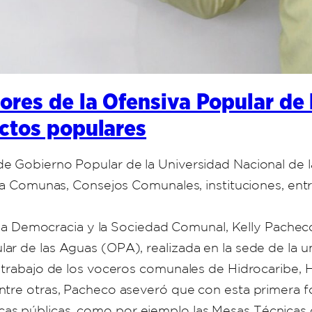
res de la Ofensiva Popular de l
ctos populares
de Gobierno Popular de la Universidad Nacional de
 la Comunas, Consejos Comunales, instituciones, ent
ra la Democracia y la Sociedad Comunal, Kelly Pachec
ar de las Aguas (OPA), realizada en la sede de la u
 trabajo de los voceros comunales de Hidrocaribe, H
ntre otras, Pacheco aseveró que con esta primera 
líticas públicas, como por ejemplo las Mesas Técnicas