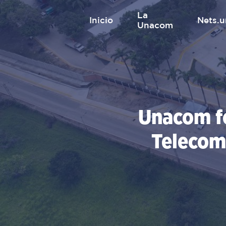
Saltar
La
al
inicio
nets
Unacom
contenido
Unacom fo
Telecom