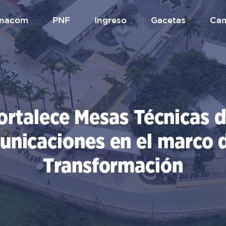
.unacom
PNF
Ingreso
gacetas
Ca
rtalece Mesas Técnicas 
unicaciones en el marco d
Transformación