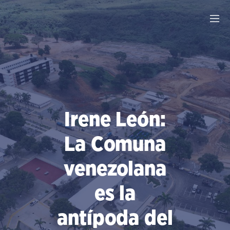
Saltar
al
contenido
Irene León:
La Comuna
venezolana
es la
antípoda del