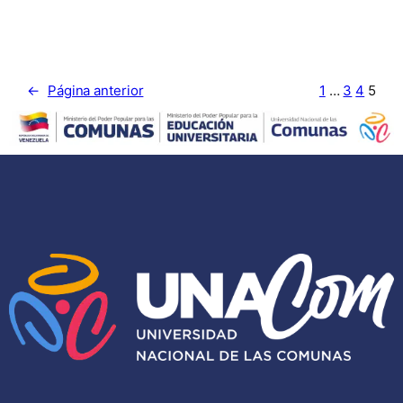
←
Página anterior
1
…
3
4
5