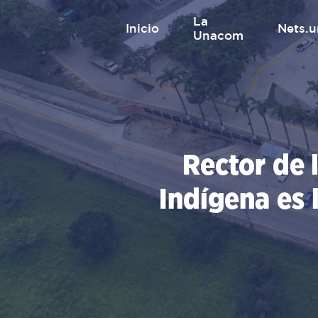
Saltar
La
al
inicio
nets
Unacom
contenido
Rector de 
Indígena es 