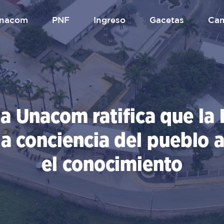
.unacom
PNF
Ingreso
gacetas
Ca
la Unacom ratifica que la 
la conciencia del pueblo 
el conocimiento