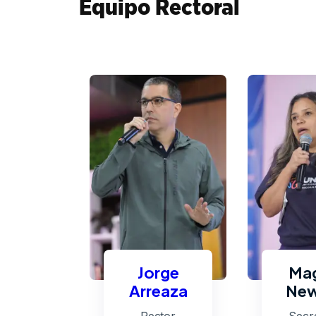
Equipo Rectoral
Jorge
Mag
Arreaza
New
Rector
Secre