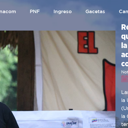
.unacom
PNF
Ingreso
gacetas
Ca
R
qu
la
ad
c
Not
La
la
(Un
la
ter