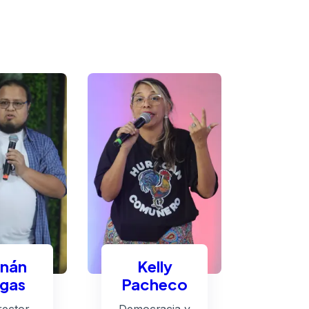
nán
Kelly
gas
Pacheco
rector
Democracia y