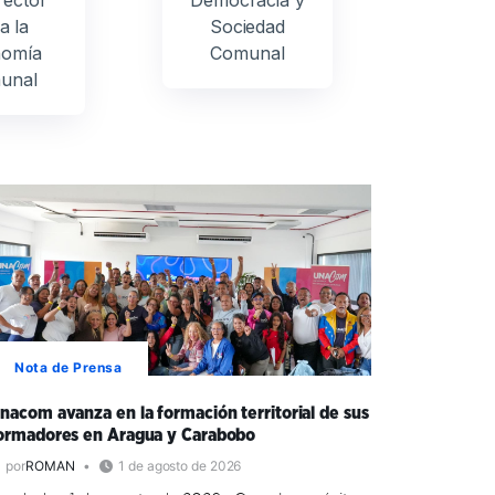
a la
Sociedad
omía
Comunal
unal
Nota de Prensa
nacom avanza en la formación territorial de sus
ormadores en Aragua y Carabobo
por
ROMAN
1 de agosto de 2026