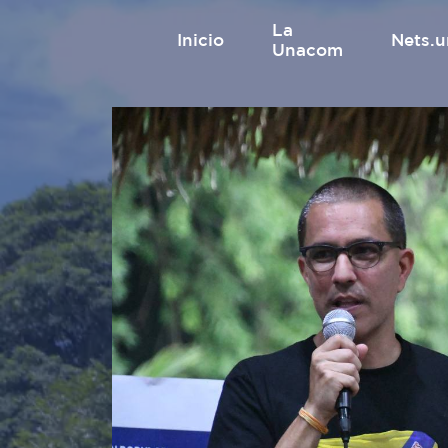
La
inicio
nets
Unacom