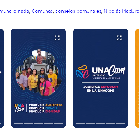
,
,
,
muna o nada
Comunas
consejos comunales
Nicolás Madur