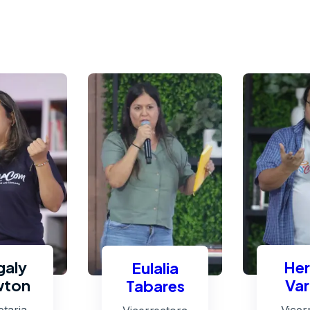
aly
Her
Eulalia
ton
Var
Tabares
taria
Vicer