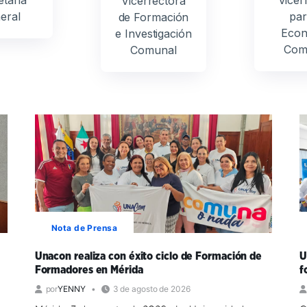
Vicerrectora
eral
par
de Formación
Econ
e Investigación
Com
Comunal
Nota de Prensa
Unacon realiza con éxito ciclo de Formación de
U
Formadores en Mérida
f
por
YENNY
3 de agosto de 2026