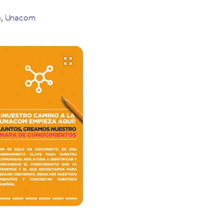
,
o
Unacom