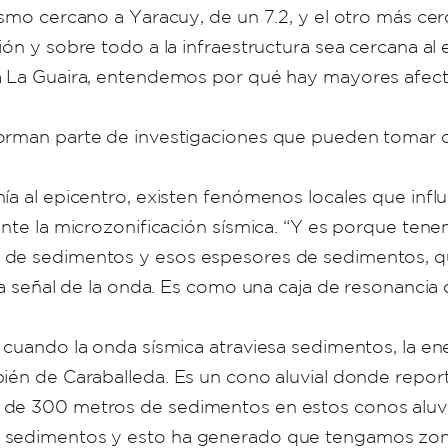
smo cercano a Yaracuy, de un 7.2, y el otro más cer
ón y sobre todo a la infraestructura sea cercana al e
a La Guaira, entendemos por qué hay mayores afecta
forman parte de investigaciones que pueden tomar d
.
ía al epicentro, existen fenómenos locales que influ
iante la microzonificación sísmica. “Y es porque t
 de sedimentos y esos espesores de sedimentos, qu
a señal de la onda. Es como una caja de resonancia de 
, cuando la onda sísmica atraviesa sedimentos, la e
bién de Caraballeda. Es un cono aluvial donde repor
 de 300 metros de sedimentos en estos conos aluvia
s sedimentos y esto ha generado que tengamos zon