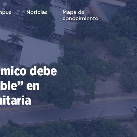
mpus
Noticias
mapa de
conocimiento
ísmico debe
oble” en
itaria