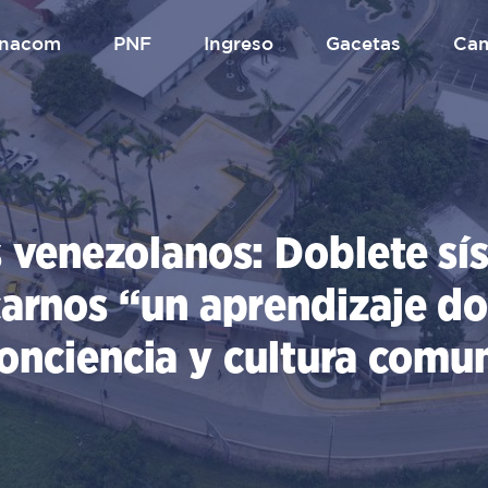
.unacom
PNF
Ingreso
gacetas
Ca
s venezolanos: Doblete s
carnos “un aprendizaje d
onciencia y cultura comun