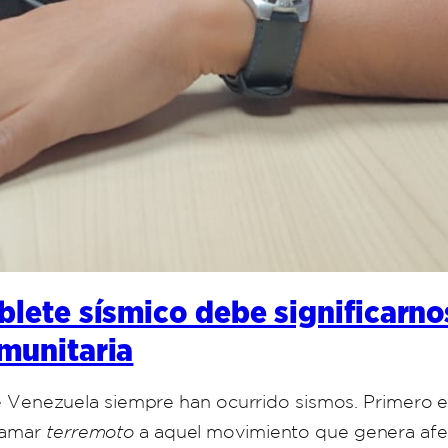
blete sísmico debe significarn
omunitaria
a de Venezuela siempre han ocurrido sismos. Primero
llamar
terremoto
a aquel movimiento que genera afe