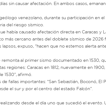
 días sin causar afectación. En ambos casos, emanan
o geólogo venezolano, durante su participación en e
ria del riesgo sísmico.
e había causado afectación directa en Caracas y La 
nto más cercano antes del doblete sísmico de 2026 fu
s lapsos, expuso, “hacen que no estemos alerta ant
l se remonta al primer sismo documentado en 1530, 
tas regiones: Caracas en 1812, nuevamente en 1900, y 
e 1530”, afirmó.
 fallas importantes: “San Sebastián, Boconó, El Pila
sde el sur y por el centro del estado Falcón”.
 realizando desde el día uno que sucedió el evento.