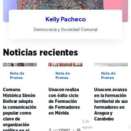
Kelly Pacheco
Democracia y Sociedad Comunal
Noticias recientes
Nota de
Nota de
Nota de
Prensa
Prensa
Prensa
Comuna
Unacon realiza
Unacom avanza
Histórica Simón
con éxito ciclo
en la formación
Bolívar adopta
de Formación
territorial de sus
la comunicación
de Formadores
formadores en
popular como
en Mérida
Aragua y
clave de
Carabobo
3 de
organización
agosto
1
por
YENNY
política en el