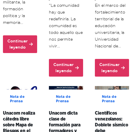
militante, la
“La comunidad
En el marco del
formación
hay que
fortalecimiento
política y la
redefinirla. La
territorial de la
memoria…
comunidad es
educación
todo aquello que
universitaria, la
nos permite
Universidad
Continuar
vivir…
Nacional de…
about
leyendo
Unacom
conmemora
Continuar
Continuar
72
about
about
leyendo
leyendo
aniversario
Ante
Unacom
del
la
y
comandante
guerra
enlaces
Hugo
cognitiva,
formativos
Chávez
Nota de
Nota de
Nota de
Prensa
Prensa
Prensa
investigador
en
venezolano
Carabobo
Unacom realiza
Unacom dicta
Científicos
expresó
fortalecen
cátedra libre
clase de
venezolanos:
que
la
sobre Mapa de
formación para
Doblete sísmico
existe
educación
Riesgos en el
formadores y
debe