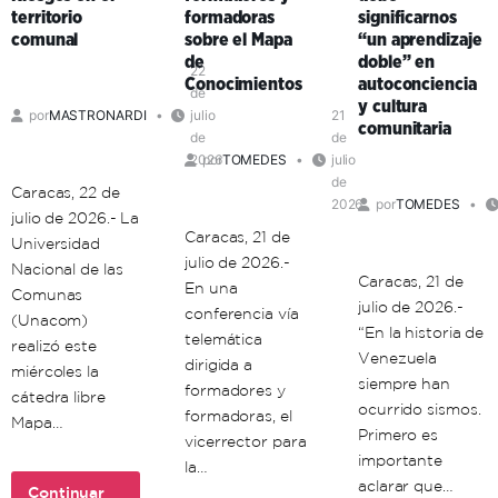
la
universitaria
territorio
formadoras
significarnos
necesidad
en
comunal
sobre el Mapa
“un aprendizaje
de
el
de
doble” en
una
territorio
22
Conocimientos
autoconciencia
de
ética
comunal
y cultura
por
MASTRONARDI
julio
21
de
comunitaria
de
de
la
2026
por
TOMEDES
julio
vida
de
Caracas, 22 de
2026
por
TOMEDES
julio de 2026.- La
Caracas, 21 de
Universidad
julio de 2026.-
Nacional de las
Caracas, 21 de
En una
Comunas
julio de 2026.-
conferencia vía
(Unacom)
“En la historia de
telemática
realizó este
Venezuela
dirigida a
miércoles la
siempre han
formadores y
cátedra libre
ocurrido sismos.
formadoras, el
Mapa…
Primero es
vicerrector para
importante
la…
aclarar que…
Continuar