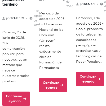
de
a
por
ROMAN
territorio
2026
d
5 de
2
Mérida, 3 de
agosto
Carabobo, 1 de
por
TOMEDES
agosto de 2026.-
de
agosto de 2026.-
La Universidad
2026
Con el propósito
Nacional de las
Caracas, 23 de
de fortalecer las
Comunas
junio de 2026.-
capacidades
(Unacom)
“La
pedagógicas,
realizó
comunicación
organizativas y
exitosamente
popular, para
tecnológicas del
ciclo de
nosotros, es un
Poder Popular,…
Formación de
método que
Formadores…
nace de
nuestras propias
Continuar
about
palabras…
leyendo
Continuar
Unacom
about
leyendo
avanza
Unacon
en
Continuar
realiza
about
la
leyendo
con
Comuna
formación