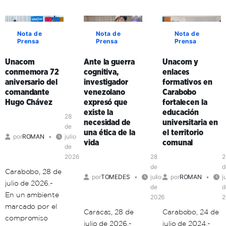
éxito
Histórica
territorial
ciclo
Simón
de
de
Bolívar
sus
Nota de
Nota de
Nota de
Formación
Prensa
Prensa
Prensa
adopta
formadores
de
la
en
Formadores
Unacom
Ante la guerra
Unacom y
comunicación
Aragua
en
conmemora 72
cognitiva,
enlaces
popular
y
Mérida
aniversario del
investigador
formativos en
como
Carabobo
comandante
venezolano
Carabobo
clave
Hugo Chávez
expresó que
fortalecen la
de
existe la
educación
organización
28
necesidad de
universitaria en
política
de
una ética de la
el territorio
por
ROMAN
julio
en
vida
comunal
de
el
2026
28
2
territorio
de
d
Carabobo, 28 de
por
TOMEDES
julio
por
ROMAN
j
julio de 2026.-
de
d
En un ambiente
2026
2
marcado por el
Caracas, 28 de
Carabobo, 24 de
compromiso
julio de 2026.-
julio de 2024.-