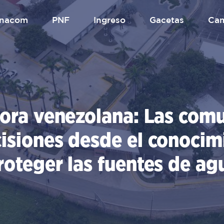
.unacom
PNF
Ingreso
gacetas
Ca
dora venezolana: Las com
isiones desde el conocim
roteger las fuentes de ag