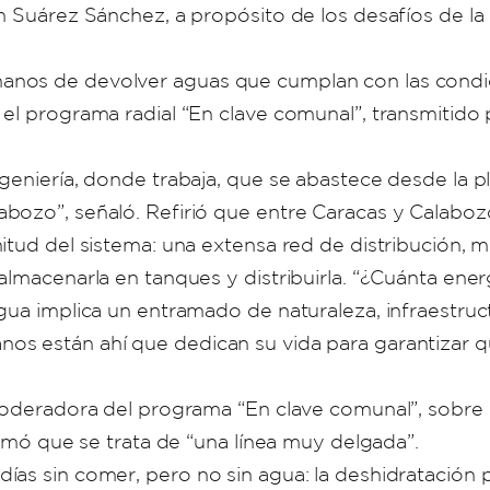
m Suárez Sánchez, a propósito de los desafíos de l
nos de devolver aguas que cumplan con las condici
 el programa radial “En clave comunal”, transmitid
ngeniería, donde trabaja, que se abastece desde la
bozo”, señaló. Refirió que entre Caracas y Calabozo
itud del sistema: una extensa red de distribución, 
almacenarla en tanques y distribuirla. “¿Cuánta ene
gua implica un entramado de naturaleza, infraestru
s están ahí que dedican su vida para garantizar qu
moderadora del programa “En clave comunal”, sobre d
irmó que se trata de “una línea muy delgada”.
ías sin comer, pero no sin agua: la deshidratación