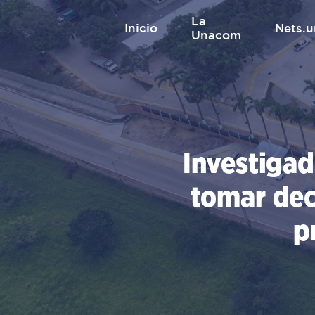
Saltar
La
al
inicio
nets
Unacom
contenido
Investiga
tomar dec
p