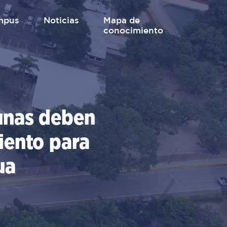
mpus
Noticias
mapa de
conocimiento
unas deben
iento para
ua