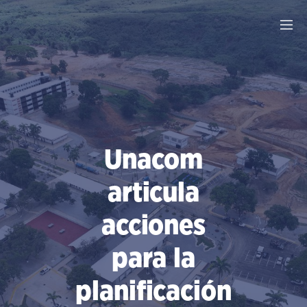
Saltar
al
contenido
Unacom
articula
acciones
para la
planificación