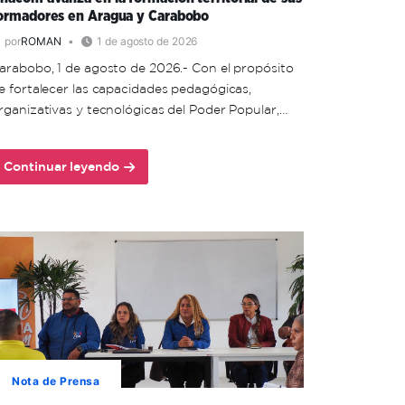
ormadores en Aragua y Carabobo
por
ROMAN
1 de agosto de 2026
arabobo, 1 de agosto de 2026.- Con el propósito
e fortalecer las capacidades pedagógicas,
rganizativas y tecnológicas del Poder Popular,…
Continuar leyendo
about
Unacom
avanza
en
la
formación
territorial
de
sus
formadores
en
Nota de Prensa
Aragua
y