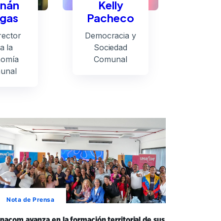
nán
Kelly
gas
Pacheco
rector
Democracia y
a la
Sociedad
omía
Comunal
unal
Nota de Prensa
nacom avanza en la formación territorial de sus