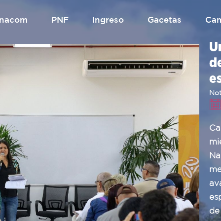
.unacom
PNF
Ingreso
gacetas
Ca
U
d
es
Not
Ca
mi
Na
me
av
es
de