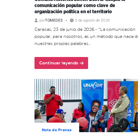
comunicación popular como clave de
organización política en el territorio
por
TOMEDES
5 de agosto de 2026
Caracas, 23 de junio de 2026.- “La comunicación
popular, para nosotros, es un método que nace d
nuestras propias palabras…
Continuar leyendo
about
Comuna
Histórica
Simón
Bolívar
adopta
la
comunicación
popular
como
Nota de Prensa
clave
de