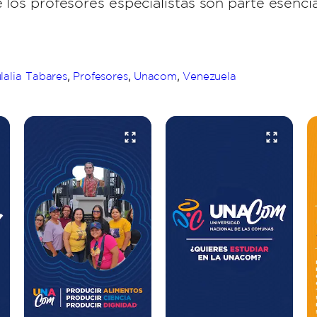
e los profesores especialistas son parte esencia
,
,
,
lalia Tabares
Profesores
Unacom
Venezuela