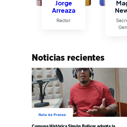
Jorge
Mag
Arreaza
New
Rector
Secre
Gen
Noticias recientes
Nota de Prensa
Comuna Histórica Simón Bolívar adopta la