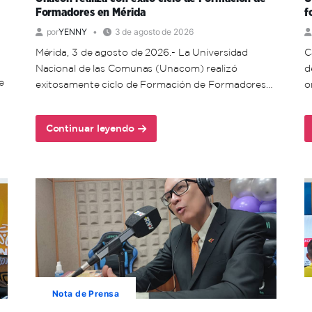
Formadores en Mérida
f
por
YENNY
3 de agosto de 2026
Mérida, 3 de agosto de 2026.- La Universidad
C
Nacional de las Comunas (Unacom) realizó
d
e
exitosamente ciclo de Formación de Formadores…
o
Continuar leyendo
about
Unacon
realiza
con
éxito
ciclo
de
Formación
de
Formadores
en
Nota de Prensa
Mérida