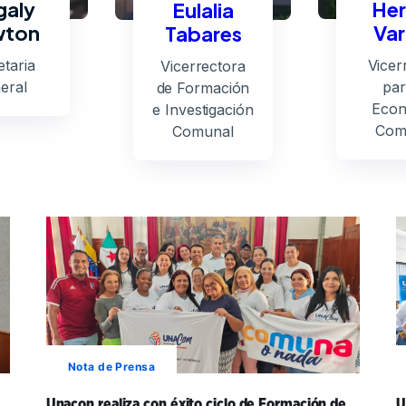
aly
Her
Eulalia
ton
Var
Tabares
taria
Vicer
Vicerrectora
eral
par
de Formación
Econ
e Investigación
Com
Comunal
Nota de Prensa
Unacon realiza con éxito ciclo de Formación de
U