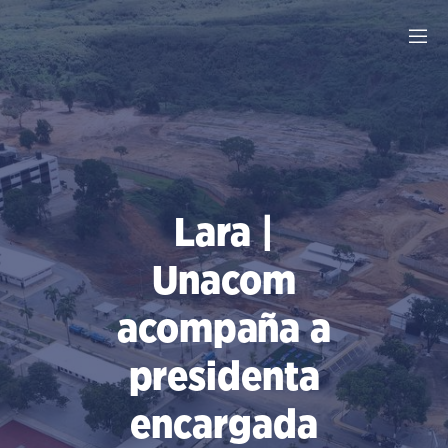
Saltar
al
contenido
Lara |
Unacom
acompaña a
presidenta
encargada