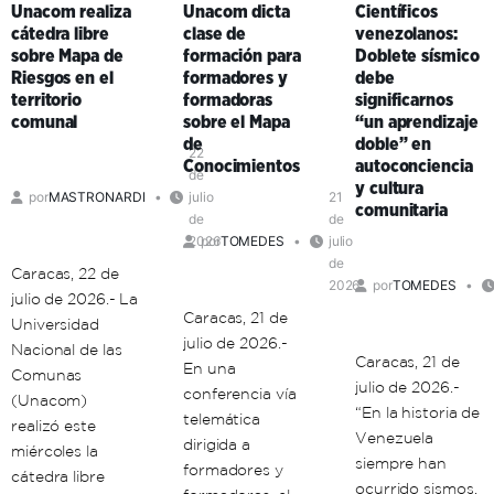
Unacom realiza
Unacom dicta
Científicos
expresó
fortalecen
cátedra libre
clase de
venezolanos:
que
la
sobre Mapa de
formación para
Doblete sísmico
existe
educación
Riesgos en el
formadores y
debe
la
universitaria
territorio
formadoras
significarnos
necesidad
en
comunal
sobre el Mapa
“un aprendizaje
de
el
de
doble” en
una
territorio
22
Conocimientos
autoconciencia
de
ética
comunal
y cultura
por
MASTRONARDI
julio
21
de
comunitaria
de
de
la
2026
por
TOMEDES
julio
vida
de
Caracas, 22 de
2026
por
TOMEDES
julio de 2026.- La
Caracas, 21 de
Universidad
julio de 2026.-
Nacional de las
Caracas, 21 de
En una
Comunas
julio de 2026.-
conferencia vía
(Unacom)
“En la historia de
telemática
realizó este
Venezuela
dirigida a
miércoles la
siempre han
formadores y
cátedra libre
ocurrido sismos.