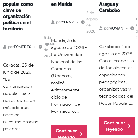
popular como
en Mérida
Aragua y
clave de
Carabobo
3 de
organización
agosto
1
por
YENNY
política en el
de
a
por
ROMAN
territorio
2026
d
5 de
2
Mérida, 3 de
agosto
Carabobo, 1 de
por
TOMEDES
agosto de 2026.-
de
agosto de 2026.-
La Universidad
2026
Con el propósito
Nacional de las
Caracas, 23 de
de fortalecer las
Comunas
junio de 2026.-
capacidades
(Unacom)
“La
pedagógicas,
realizó
comunicación
organizativas y
exitosamente
popular, para
tecnológicas del
ciclo de
nosotros, es un
Poder Popular,…
Formación de
método que
Formadores…
nace de
nuestras propias
Continuar
about
palabras…
leyendo
Continuar
Unacom
about
leyendo