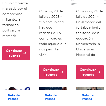
En un ambiente
2026
2
marcado por el
Caracas, 28 de
Carabobo, 24 de
compromiso
julio de 2026.-
julio de 2024.-
militante, la
“La comunidad
En el marco del
formación
hay que
fortalecimiento
política y la
redefinirla. La
territorial de la
memoria…
comunidad es
educación
todo aquello que
universitaria, la
nos permite
Universidad
Continuar
vivir…
Nacional de…
about
leyendo
Unacom
conmemora
Continuar
Continuar
72
about
about
leyendo
leyendo
aniversario
Ante
Unacom
del
la
y
comandante
guerra
enlaces
Hugo
cognitiva,
formativos
Chávez
Nota de
Nota de
Nota de
Prensa
Prensa
Prensa
investigador
en
venezolano
Carabobo