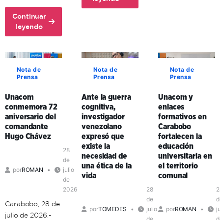
avanza
Unacon
en
Continuar
realiza
about
la
leyendo
con
Comuna
formación
éxito
Histórica
territorial
ciclo
Simón
de
de
Bolívar
sus
Nota de
Nota de
Nota de
Formación
Prensa
Prensa
Prensa
adopta
formadores
de
la
en
Formadores
Unacom
Ante la guerra
Unacom y
comunicación
Aragua
en
conmemora 72
cognitiva,
enlaces
popular
y
Mérida
aniversario del
investigador
formativos en
como
Carabobo
comandante
venezolano
Carabobo
clave
Hugo Chávez
expresó que
fortalecen la
de
existe la
educación
organización
28
necesidad de
universitaria en
política
de
una ética de la
el territorio
por
ROMAN
julio
en
vida
comunal
de
el
2026
28
2
territorio
de
d
Carabobo, 28 de
por
TOMEDES
julio
por
ROMAN
j
julio de 2026.-
de
d