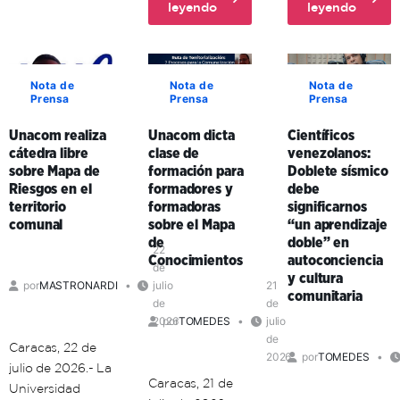
about
about
leyendo
leyendo
aniversario
Ante
Unacom
del
la
y
comandante
guerra
enlaces
Hugo
cognitiva,
formativos
Chávez
Nota de
Nota de
Nota de
Prensa
Prensa
Prensa
investigador
en
venezolano
Carabobo
Unacom realiza
Unacom dicta
Científicos
expresó
fortalecen
cátedra libre
clase de
venezolanos:
que
la
sobre Mapa de
formación para
Doblete sísmico
existe
educación
Riesgos en el
formadores y
debe
la
universitaria
territorio
formadoras
significarnos
necesidad
en
comunal
sobre el Mapa
“un aprendizaje
de
el
de
doble” en
una
territorio
22
Conocimientos
autoconciencia
de
ética
comunal
y cultura
por
MASTRONARDI
julio
21
de
comunitaria
de
de
la
2026
por
TOMEDES
julio
vida
de
Caracas, 22 de
2026
por
TOMEDES
julio de 2026.- La
Caracas, 21 de
Universidad