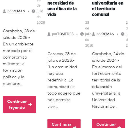
necesidad de
universitaria en
política
de
una ética de la
el territorio
por
ROMAN
julio
en
vida
comunal
de
el
2026
28
2
territorio
de
d
Carabobo, 28 de
por
TOMEDES
julio
por
ROMAN
j
julio de 2026.-
de
d
En un ambiente
2026
2
marcado por el
Caracas, 28 de
Carabobo, 24 de
compromiso
julio de 2026.-
julio de 2024.-
militante, la
“La comunidad
En el marco del
formación
hay que
fortalecimiento
política y la
redefinirla. La
territorial de la
memoria…
comunidad es
educación
todo aquello que
universitaria, la
nos permite
Universidad
Continuar
vivir…
Nacional de…
about
leyendo
Unacom
conmemora
Continuar
Continuar
72