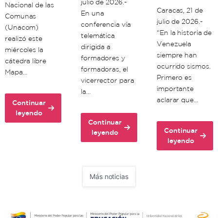
julio de 2026.-
Nacional de las
Caracas, 21 de
En una
Comunas
julio de 2026.-
conferencia vía
(Unacom)
“En la historia de
telemática
realizó este
Venezuela
dirigida a
miércoles la
siempre han
formadores y
cátedra libre
ocurrido sismos.
formadoras, el
Mapa…
Primero es
vicerrector para
importante
la…
aclarar que…
Continuar
about
leyendo
Continuar
Unacom
Continuar
about
leyendo
realiza
about
leyendo
Unacom
cátedra
Científicos
dicta
libre
venezolanos:
clase
sobre
Doblete
de
Mapa
Más noticias
sísmico
formación
de
debe
para
Riesgos
significarnos
formadores
en
“un
y
el