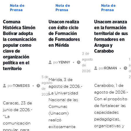
Nota de
Nota de
Nota de
Prensa
Prensa
Prensa
Comuna
Unacon realiza
Unacom avanza
Histórica Simón
con éxito ciclo
en la formación
Bolívar adopta
de Formación
territorial de sus
la comunicación
de Formadores
formadores en
popular como
en Mérida
Aragua y
clave de
Carabobo
3 de
organización
agosto
1
por
YENNY
política en el
de
a
por
ROMAN
territorio
2026
d
5 de
2
Mérida, 3 de
agosto
Carabobo, 1 de
por
TOMEDES
agosto de 2026.-
de
agosto de 2026.-
La Universidad
2026
Con el propósito
Nacional de las
Caracas, 23 de
de fortalecer las
Comunas
junio de 2026.-
capacidades
(Unacom)
“La
pedagógicas,
realizó
comunicación
organizativas y
exitosamente
popular, para