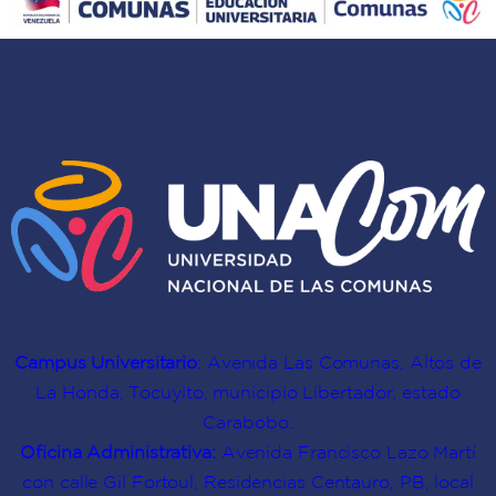
aprendizaje
formadoras
territorio
doble”
sobre
comunal
en
el
autoconciencia
Mapa
y
de
cultura
Conocimientos
comunitaria
Campus Universitario
: Avenida Las Comunas, Altos de
La Honda, Tocuyito, municipio Libertador, estado
Carabobo.
Oficina Administrativa:
Avenida Francisco Lazo Martí
con calle Gil Fortoul, Residencias Centauro, PB, local