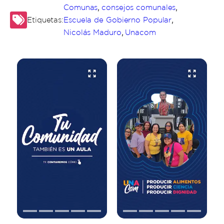
,
,
Comunas
consejos comunales
,
Etiquetas:
Escuela de Gobierno Popular
,
Nicolás Maduro
Unacom