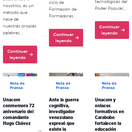
tecnológicas del
ciclo de
nosotros, es un
Poder Popular,…
Formación de
método que
Formadores…
nace de
nuestras propias
Continuar
about
palabras…
leyendo
Continuar
Unacom
about
leyendo
avanza
Unacon
en
Continuar
realiza
about
la
leyendo
con
Comuna
formación
éxito
Histórica
territorial
ciclo
Simón
de
de
Bolívar
sus
Nota de
Nota de
Nota de
Formación
Prensa
Prensa
Prensa
adopta
formadores
de
la
en
Formadores
Unacom
Ante la guerra
Unacom y
comunicación
Aragua
en
conmemora 72
cognitiva,
enlaces
popular
y
Mérida
aniversario del
investigador
formativos en
como
Carabobo
comandante
venezolano
Carabobo
clave
Hugo Chávez
expresó que
fortalecen la
de
existe la
educación
organización
28