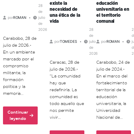
existe la
educación
organización
28
necesidad de
universitaria en
política
de
una ética de la
el territorio
por
ROMAN
julio
en
vida
comunal
de
el
2026
28
2
territorio
de
d
Carabobo, 28 de
por
TOMEDES
julio
por
ROMAN
j
julio de 2026.-
de
d
En un ambiente
2026
2
marcado por el
Caracas, 28 de
Carabobo, 24 de
compromiso
julio de 2026.-
julio de 2024.-
militante, la
“La comunidad
En el marco del
formación
hay que
fortalecimiento
política y la
redefinirla. La
territorial de la
memoria…
comunidad es
educación
todo aquello que
universitaria, la
nos permite
Universidad
Continuar
vivir…
Nacional de…
about
leyendo
Unacom
conmemora