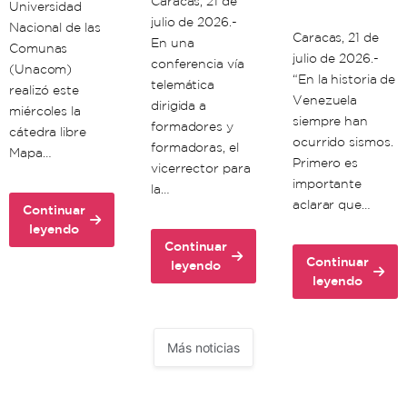
Caracas, 21 de
Universidad
julio de 2026.-
Nacional de las
Caracas, 21 de
En una
Comunas
julio de 2026.-
conferencia vía
(Unacom)
“En la historia de
telemática
realizó este
Venezuela
dirigida a
miércoles la
siempre han
formadores y
cátedra libre
ocurrido sismos.
formadoras, el
Mapa…
Primero es
vicerrector para
importante
la…
aclarar que…
Continuar
about
leyendo
Continuar
Unacom
Continuar
about
leyendo
realiza
about
leyendo
Unacom
cátedra
Científicos
dicta
libre
venezolanos:
clase
sobre
Doblete
de
Mapa
Más noticias
sísmico
formación
de
debe
para
Riesgos
significarnos
formadores
en