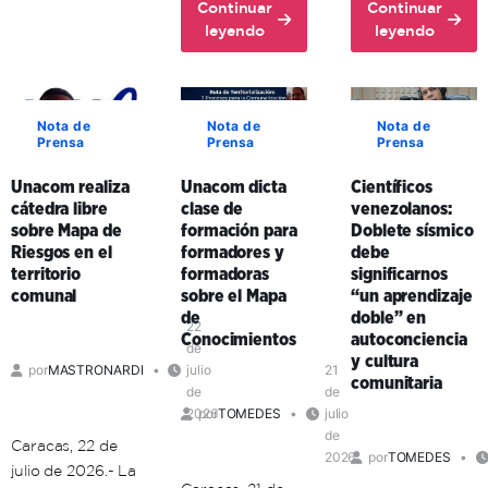
Continuar
Continuar
72
about
about
leyendo
leyendo
aniversario
Ante
Unacom
del
la
y
comandante
guerra
enlaces
Hugo
cognitiva,
formativos
Chávez
Nota de
Nota de
Nota de
Prensa
Prensa
Prensa
investigador
en
venezolano
Carabobo
Unacom realiza
Unacom dicta
Científicos
expresó
fortalecen
cátedra libre
clase de
venezolanos:
que
la
sobre Mapa de
formación para
Doblete sísmico
existe
educación
Riesgos en el
formadores y
debe
la
universitaria
territorio
formadoras
significarnos
necesidad
en
comunal
sobre el Mapa
“un aprendizaje
de
el
de
doble” en
una
territorio
22
Conocimientos
autoconciencia
de
ética
comunal
y cultura
por
MASTRONARDI
julio
21
de
comunitaria
de
de
la
2026
por
TOMEDES
julio
vida
de
Caracas, 22 de
2026
por
TOMEDES
julio de 2026.- La