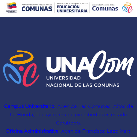
“un
y
el
aprendizaje
formadoras
territorio
doble”
sobre
comunal
en
el
autoconciencia
Mapa
y
de
cultura
Conocimientos
comunitaria
Campus Universitario
: Avenida Las Comunas, Altos de
La Honda, Tocuyito, municipio Libertador, estado
Carabobo.
Oficina Administrativa:
Avenida Francisco Lazo Martí