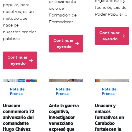
organizativas y
exitosamente
popular, para
tecnológicas del
ciclo de
nosotros, es un
Poder Popular,…
Formación de
método que
Formadores…
nace de
nuestras propias
Continuar
about
palabras…
leyendo
Continuar
Unacom
about
leyendo
avanza
Unacon
en
Continuar
realiza
about
la
leyendo
con
Comuna
formación
éxito
Histórica
territorial
ciclo
Simón
de
de
Bolívar
sus
Nota de
Nota de
Nota de
Formación
Prensa
Prensa
Prensa
adopta
formadores
de
la
en
Formadores
Unacom
Ante la guerra
Unacom y
comunicación
Aragua
en
conmemora 72
cognitiva,
enlaces
popular
y
Mérida
aniversario del
investigador
formativos en
como
Carabobo
comandante
venezolano
Carabobo
clave
Hugo Chávez
expresó que
fortalecen la
de