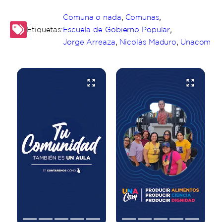
,
,
Comuna o nada
Comunas
,
Etiquetas:
Escuela de Gobierno Popular
,
,
Jorge Arreaza
Nicolás Maduro
Unacom