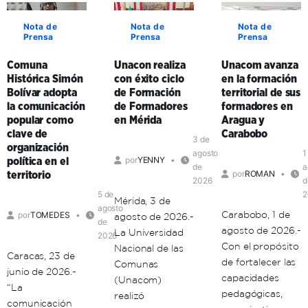
Nota de
Nota de
Nota de
Prensa
Prensa
Prensa
Comuna
Unacon realiza
Unacom avanza
Histórica Simón
con éxito ciclo
en la formación
Bolívar adopta
de Formación
territorial de sus
la comunicación
de Formadores
formadores en
popular como
en Mérida
Aragua y
clave de
Carabobo
3 de
organización
agosto
1
por
YENNY
política en el
de
a
por
ROMAN
territorio
2026
d
5 de
2
Mérida, 3 de
agosto
Carabobo, 1 de
por
TOMEDES
agosto de 2026.-
de
agosto de 2026.-
La Universidad
2026
Con el propósito
Nacional de las
Caracas, 23 de
de fortalecer las
Comunas
junio de 2026.-
capacidades
(Unacom)
“La
pedagógicas,
realizó
comunicación