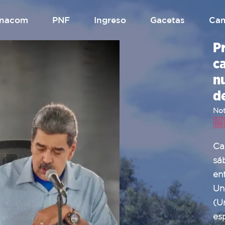
.unacom
PNF
Ingreso
gacetas
Ca
P
ca
n
d
Not
Ca
sá
en
Un
(U
es