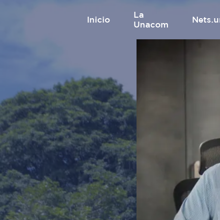
La
inicio
nets
Unacom