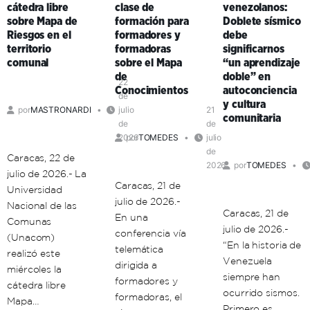
cátedra libre
clase de
venezolanos:
que
la
sobre Mapa de
formación para
Doblete sísmico
existe
educación
Riesgos en el
formadores y
debe
la
universitaria
territorio
formadoras
significarnos
necesidad
en
comunal
sobre el Mapa
“un aprendizaje
de
el
de
doble” en
una
territorio
22
Conocimientos
autoconciencia
de
ética
comunal
y cultura
por
MASTRONARDI
julio
21
de
comunitaria
de
de
la
2026
por
TOMEDES
julio
vida
de
Caracas, 22 de
2026
por
TOMEDES
julio de 2026.- La
Caracas, 21 de
Universidad
julio de 2026.-
Nacional de las
Caracas, 21 de
En una
Comunas
julio de 2026.-
conferencia vía
(Unacom)
“En la historia de
telemática
realizó este
Venezuela
dirigida a
miércoles la
siempre han
formadores y
cátedra libre
ocurrido sismos.
formadoras, el
Mapa…
Primero es