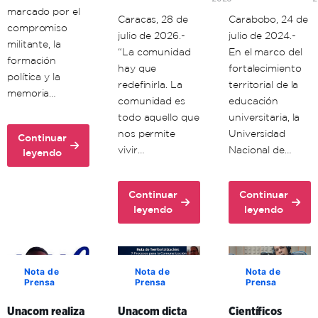
marcado por el
Caracas, 28 de
Carabobo, 24 de
compromiso
julio de 2026.-
julio de 2024.-
militante, la
“La comunidad
En el marco del
formación
hay que
fortalecimiento
política y la
redefinirla. La
territorial de la
memoria…
comunidad es
educación
todo aquello que
universitaria, la
nos permite
Universidad
Continuar
vivir…
Nacional de…
about
leyendo
Unacom
conmemora
Continuar
Continuar
72
about
about
leyendo
leyendo
aniversario
Ante
Unacom
del
la
y
comandante
guerra
enlaces
Hugo
cognitiva,
formativos
Chávez
Nota de
Nota de
Nota de
Prensa
Prensa
Prensa
investigador
en
venezolano
Carabobo
Unacom realiza
Unacom dicta
Científicos
expresó
fortalecen