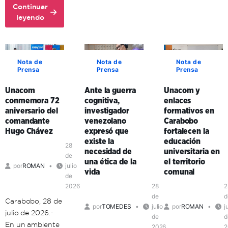
en
Continuar
realiza
about
la
leyendo
con
Comuna
formación
éxito
Histórica
territorial
ciclo
Simón
de
de
Bolívar
sus
Nota de
Nota de
Nota de
Formación
Prensa
Prensa
Prensa
adopta
formadores
de
la
en
Formadores
Unacom
Ante la guerra
Unacom y
comunicación
Aragua
en
conmemora 72
cognitiva,
enlaces
popular
y
Mérida
aniversario del
investigador
formativos en
como
Carabobo
comandante
venezolano
Carabobo
clave
Hugo Chávez
expresó que
fortalecen la
de
existe la
educación
organización
28
necesidad de
universitaria en
política
de
una ética de la
el territorio
por
ROMAN
julio
en
vida
comunal
de
el
2026
28
2
territorio
de
d
Carabobo, 28 de
por
TOMEDES
julio
por
ROMAN
j
julio de 2026.-
de
d
En un ambiente
2026
2