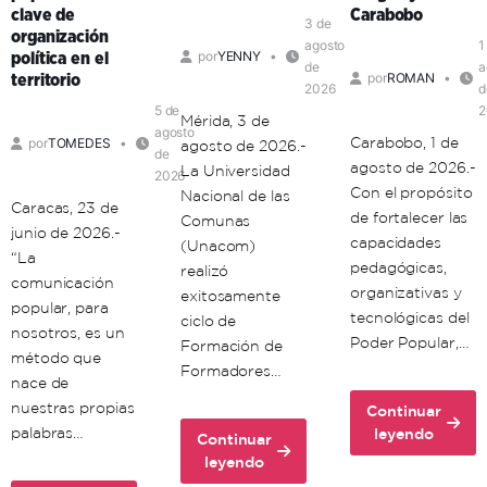
clave de
Carabobo
3 de
organización
agosto
1
por
YENNY
política en el
de
a
por
ROMAN
territorio
2026
d
5 de
2
Mérida, 3 de
agosto
Carabobo, 1 de
por
TOMEDES
agosto de 2026.-
de
agosto de 2026.-
La Universidad
2026
Con el propósito
Nacional de las
Caracas, 23 de
de fortalecer las
Comunas
junio de 2026.-
capacidades
(Unacom)
“La
pedagógicas,
realizó
comunicación
organizativas y
exitosamente
popular, para
tecnológicas del
ciclo de
nosotros, es un
Poder Popular,…
Formación de
método que
Formadores…
nace de
nuestras propias
Continuar
about
palabras…
leyendo
Continuar
Unacom
about
leyendo
avanza
Unacon