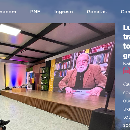
.unacom
PNF
Ingreso
gacetas
Ca
L
tr
t
g
Not
Ca
so
qu
tr
to
so