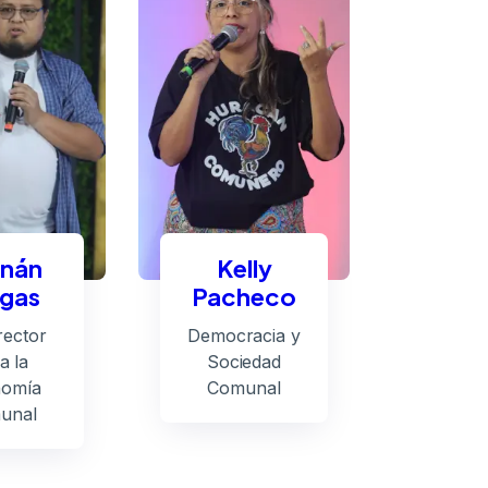
nán
Kelly
gas
Pacheco
rector
Democracia y
a la
Sociedad
omía
Comunal
unal