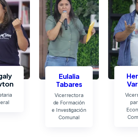
aly
Her
Eulalia
ton
Var
Tabares
taria
Vicer
Vicerrectora
eral
par
de Formación
Econ
e Investigación
Com
Comunal