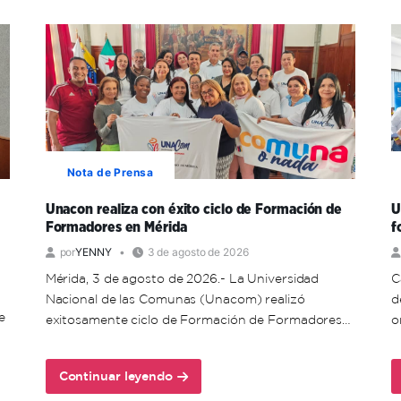
Nota de Prensa
Unacon realiza con éxito ciclo de Formación de
U
Formadores en Mérida
f
por
YENNY
3 de agosto de 2026
Mérida, 3 de agosto de 2026.- La Universidad
C
Nacional de las Comunas (Unacom) realizó
d
e
exitosamente ciclo de Formación de Formadores…
o
Continuar leyendo
about