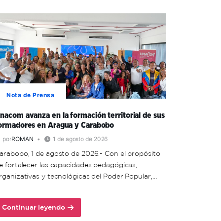
Nota de Prensa
nacom avanza en la formación territorial de sus
ormadores en Aragua y Carabobo
por
ROMAN
1 de agosto de 2026
arabobo, 1 de agosto de 2026.- Con el propósito
e fortalecer las capacidades pedagógicas,
rganizativas y tecnológicas del Poder Popular,…
Continuar leyendo
about