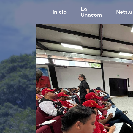
La
inicio
nets
Unacom