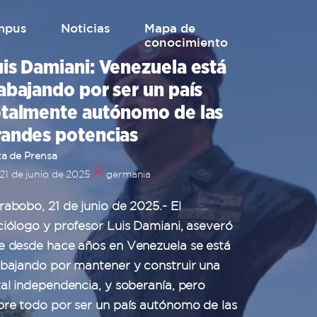
mpus
Noticias
mapa de
conocimiento
uis Damiani: Venezuela está
abajando por ser un país
otalmente autónomo de las
randes potencias
a de Prensa
21 de junio de 2025
germania
rabobo, 21 de junio de 2025.- El
ciólogo y profesor Luis Damiani, aseveró
e desde hace años en Venezuela se está
abajando por mantener y construir una
tal independencia, y soberanía, pero
bre todo por ser un país autónomo de las