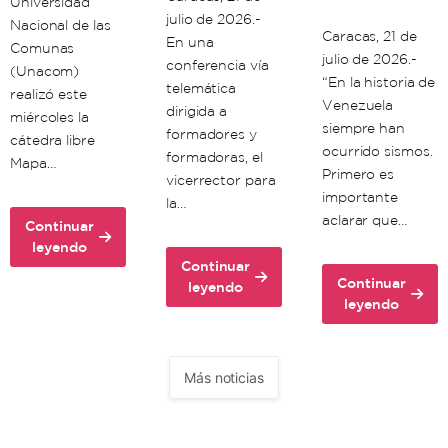
Universidad
julio de 2026.-
Nacional de las
Caracas, 21 de
En una
Comunas
julio de 2026.-
conferencia vía
(Unacom)
“En la historia de
telemática
realizó este
Venezuela
dirigida a
miércoles la
siempre han
formadores y
cátedra libre
ocurrido sismos.
formadoras, el
Mapa…
Primero es
vicerrector para
importante
la…
aclarar que…
Continuar
about
leyendo
Continuar
Unacom
Continuar
about
leyendo
realiza
about
leyendo
Unacom
cátedra
Científicos
dicta
libre
venezolanos:
clase
sobre
Doblete
de
Mapa
Más noticias
sísmico
formación
de
debe
para
Riesgos
significarnos
formadores
en