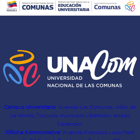
“un
y
el
aprendizaje
formadoras
territorio
doble”
sobre
comunal
en
el
autoconciencia
Mapa
y
de
cultura
Conocimientos
comunitaria
Campus Universitario
: Avenida Las Comunas, Altos de
La Honda, Tocuyito, municipio Libertador, estado
Carabobo.
Oficina Administrativa:
Avenida Francisco Lazo Martí