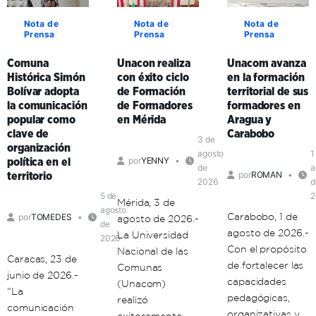
Nota de
Nota de
Nota de
Prensa
Prensa
Prensa
Comuna
Unacon realiza
Unacom avanza
Histórica Simón
con éxito ciclo
en la formación
Bolívar adopta
de Formación
territorial de sus
la comunicación
de Formadores
formadores en
popular como
en Mérida
Aragua y
clave de
Carabobo
3 de
organización
agosto
1
por
YENNY
política en el
de
a
por
ROMAN
territorio
2026
d
5 de
2
Mérida, 3 de
agosto
Carabobo, 1 de
por
TOMEDES
agosto de 2026.-
de
agosto de 2026.-
La Universidad
2026
Con el propósito
Nacional de las
Caracas, 23 de
de fortalecer las
Comunas
junio de 2026.-
capacidades
(Unacom)
“La
pedagógicas,
realizó
comunicación
organizativas y