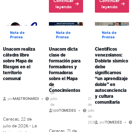
Continuar
Continuar
72
about
about
leyendo
leyendo
aniversario
Ante
Unacom
del
la
y
comandante
guerra
enlaces
Hugo
cognitiva,
formativos
Chávez
Nota de
Nota de
Nota de
Prensa
Prensa
Prensa
investigador
en
venezolano
Carabobo
Unacom realiza
Unacom dicta
Científicos
expresó
fortalecen
cátedra libre
clase de
venezolanos:
que
la
sobre Mapa de
formación para
Doblete sísmico
existe
educación
Riesgos en el
formadores y
debe
la
universitaria
territorio
formadoras
significarnos
necesidad
en
comunal
sobre el Mapa
“un aprendizaje
de
el
de
doble” en
una
territorio
22
Conocimientos
autoconciencia
de
ética
comunal
y cultura
por
MASTRONARDI
julio
21
de
comunitaria
de
de
la
2026
por
TOMEDES
julio
vida
de
Caracas, 22 de
2026
por
TOMEDES
julio de 2026.- La
Caracas, 21 de