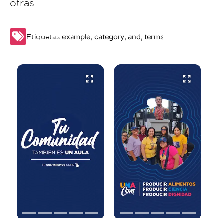
otras.
example
,
category
,
and
,
terms
Etiquetas: