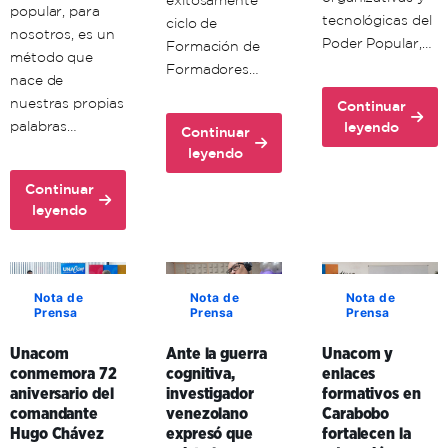
exitosamente
popular, para
tecnológicas del
ciclo de
nosotros, es un
Poder Popular,…
Formación de
método que
Formadores…
nace de
nuestras propias
Continuar
about
palabras…
leyendo
Continuar
Unacom
about
leyendo
avanza
Unacon
en
Continuar
realiza
about
la
leyendo
con
Comuna
formación
éxito
Histórica
territorial
ciclo
Simón
de
de
Bolívar
sus
Nota de
Nota de
Nota de
Formación
Prensa
Prensa
Prensa
adopta
formadores
de
la
en
Formadores
Unacom
Ante la guerra
Unacom y
comunicación
Aragua
en
conmemora 72
cognitiva,
enlaces
popular
y
Mérida
aniversario del
investigador
formativos en
como
Carabobo
comandante
venezolano
Carabobo
clave
Hugo Chávez
expresó que
fortalecen la
de