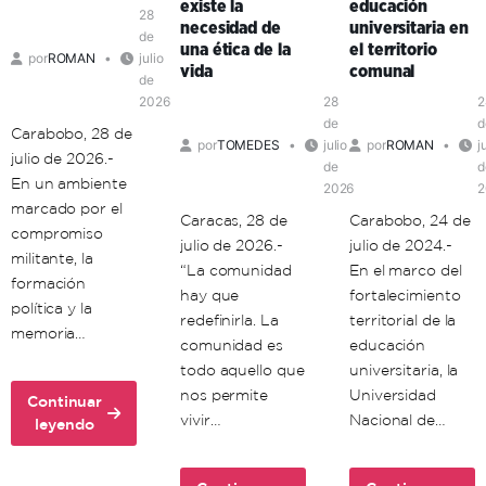
existe la
educación
organización
28
necesidad de
universitaria en
política
de
una ética de la
el territorio
por
ROMAN
julio
en
vida
comunal
de
el
2026
28
2
territorio
de
d
Carabobo, 28 de
por
TOMEDES
julio
por
ROMAN
j
julio de 2026.-
de
d
En un ambiente
2026
2
marcado por el
Caracas, 28 de
Carabobo, 24 de
compromiso
julio de 2026.-
julio de 2024.-
militante, la
“La comunidad
En el marco del
formación
hay que
fortalecimiento
política y la
redefinirla. La
territorial de la
memoria…
comunidad es
educación
todo aquello que
universitaria, la
nos permite
Universidad
Continuar
vivir…
Nacional de…
about
leyendo
Unacom
conmemora