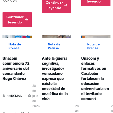
about
palabras…
leyendo
Continuar
Unacom
about
leyendo
avanza
Unacon
en
Continuar
realiza
about
la
leyendo
con
Comuna
formación
éxito
Histórica
territorial
ciclo
Simón
de
de
Bolívar
sus
Nota de
Nota de
Nota de
Formación
Prensa
Prensa
Prensa
adopta
formadores
de
la
en
Formadores
Unacom
Ante la guerra
Unacom y
comunicación
Aragua
en
conmemora 72
cognitiva,
enlaces
popular
y
Mérida
aniversario del
investigador
formativos en
como
Carabobo
comandante
venezolano
Carabobo
clave
Hugo Chávez
expresó que
fortalecen la
de
existe la
educación
organización
28
necesidad de
universitaria en
política
de
una ética de la
el territorio
por
ROMAN
julio
en
vida
comunal
de
el
2026
28
2
territorio
de
d