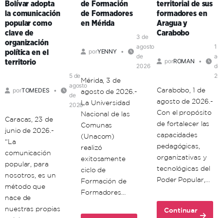
Bolívar adopta
de Formación
territorial de sus
la comunicación
de Formadores
formadores en
popular como
en Mérida
Aragua y
clave de
Carabobo
3 de
organización
agosto
1
por
YENNY
política en el
de
a
por
ROMAN
territorio
2026
d
5 de
2
Mérida, 3 de
agosto
Carabobo, 1 de
por
TOMEDES
agosto de 2026.-
de
agosto de 2026.-
La Universidad
2026
Con el propósito
Nacional de las
Caracas, 23 de
de fortalecer las
Comunas
junio de 2026.-
capacidades
(Unacom)
“La
pedagógicas,
realizó
comunicación
organizativas y
exitosamente
popular, para
tecnológicas del
ciclo de
nosotros, es un
Poder Popular,…
Formación de
método que
Formadores…
nace de
nuestras propias
Continuar