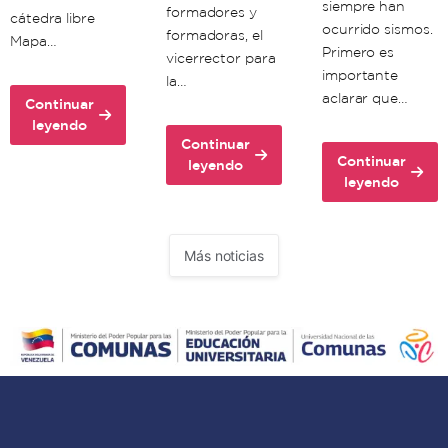
siempre han
formadores y
cátedra libre
ocurrido sismos.
formadoras, el
Mapa…
Primero es
vicerrector para
importante
la…
aclarar que…
Continuar
about
leyendo
Continuar
Unacom
Continuar
about
leyendo
realiza
about
leyendo
Unacom
cátedra
Científicos
dicta
libre
venezolanos:
clase
sobre
Doblete
de
Mapa
Más noticias
sísmico
formación
de
debe
para
Riesgos
significarnos
formadores
en
“un
y
el
aprendizaje
formadoras
territorio
doble”
sobre
comunal
en
el
autoconciencia
Mapa
y
de