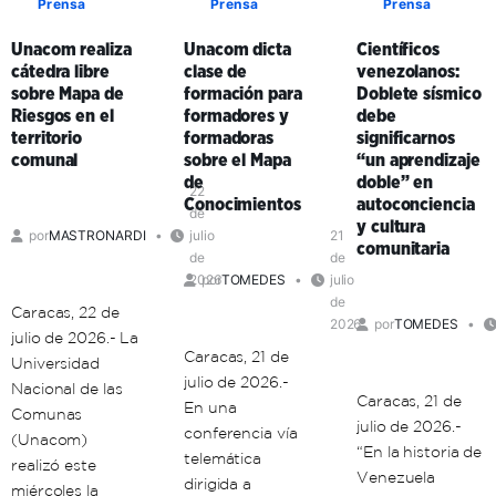
Prensa
Prensa
Prensa
investigador
en
venezolano
Carabobo
Unacom realiza
Unacom dicta
Científicos
expresó
fortalecen
cátedra libre
clase de
venezolanos:
que
la
sobre Mapa de
formación para
Doblete sísmico
existe
educación
Riesgos en el
formadores y
debe
la
universitaria
territorio
formadoras
significarnos
necesidad
en
comunal
sobre el Mapa
“un aprendizaje
de
el
de
doble” en
una
territorio
22
Conocimientos
autoconciencia
de
ética
comunal
y cultura
por
MASTRONARDI
julio
21
de
comunitaria
de
de
la
2026
por
TOMEDES
julio
vida
de
Caracas, 22 de
2026
por
TOMEDES
julio de 2026.- La
Caracas, 21 de
Universidad
julio de 2026.-
Nacional de las
Caracas, 21 de
En una
Comunas
julio de 2026.-
conferencia vía
(Unacom)
“En la historia de
telemática
realizó este
Venezuela
dirigida a
miércoles la