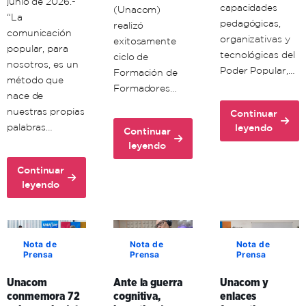
junio de 2026.-
capacidades
(Unacom)
“La
pedagógicas,
realizó
comunicación
organizativas y
exitosamente
popular, para
tecnológicas del
ciclo de
nosotros, es un
Poder Popular,…
Formación de
método que
Formadores…
nace de
nuestras propias
Continuar
about
palabras…
leyendo
Continuar
Unacom
about
leyendo
avanza
Unacon
en
Continuar
realiza
about
la
leyendo
con
Comuna
formación
éxito
Histórica
territorial
ciclo
Simón
de
de
Bolívar
sus
Nota de
Nota de
Nota de
Formación
Prensa
Prensa
Prensa
adopta
formadores
de
la
en
Formadores
Unacom
Ante la guerra
Unacom y
comunicación
Aragua
en
conmemora 72
cognitiva,
enlaces
popular
y
Mérida