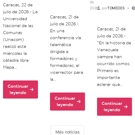
de
Caracas, 22 de
2026
por
TOMEDES
julio de 2026.- La
Caracas, 21 de
Universidad
julio de 2026.-
Nacional de las
Caracas, 21 de
En una
Comunas
julio de 2026.-
conferencia vía
(Unacom)
“En la historia de
telemática
realizó este
Venezuela
dirigida a
miércoles la
siempre han
formadores y
cátedra libre
ocurrido sismos.
formadoras, el
Mapa…
Primero es
vicerrector para
importante
la…
aclarar que…
Continuar
about
leyendo
Continuar
Unacom
Continuar
about
leyendo
realiza
about
leyendo
Unacom
cátedra
Científicos
dicta
libre
venezolanos:
clase
sobre
Doblete
de
Mapa
Más noticias
sísmico