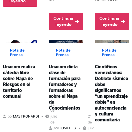
about
leyendo
Unacom
conmemora
Continuar
Continuar
72
about
about
leyendo
leyendo
aniversario
Ante
Unacom
del
la
y
comandante
guerra
enlaces
Hugo
cognitiva,
formativos
Chávez
Nota de
Nota de
Nota de
Prensa
Prensa
Prensa
investigador
en
venezolano
Carabobo
Unacom realiza
Unacom dicta
Científicos
expresó
fortalecen
cátedra libre
clase de
venezolanos:
que
la
sobre Mapa de
formación para
Doblete sísmico
existe
educación
Riesgos en el
formadores y
debe
la
universitaria
territorio
formadoras
significarnos
necesidad
en
comunal
sobre el Mapa
“un aprendizaje
de
el
de
doble” en
una
territorio
22
Conocimientos
autoconciencia
de
ética
comunal
y cultura
por
MASTRONARDI
julio
21
de
comunitaria
de
de
la
2026
por
TOMEDES
julio
vida