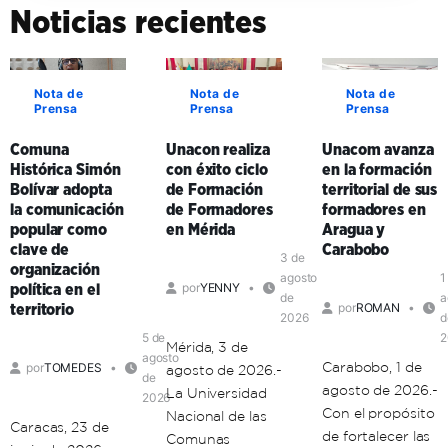
Noticias recientes
Nota de
Nota de
Nota de
Prensa
Prensa
Prensa
Comuna
Unacon realiza
Unacom avanza
Histórica Simón
con éxito ciclo
en la formación
Bolívar adopta
de Formación
territorial de sus
la comunicación
de Formadores
formadores en
popular como
en Mérida
Aragua y
clave de
Carabobo
3 de
organización
agosto
1
por
YENNY
política en el
de
a
por
ROMAN
territorio
2026
d
5 de
2
Mérida, 3 de
agosto
Carabobo, 1 de
por
TOMEDES
agosto de 2026.-
de
agosto de 2026.-
La Universidad
2026
Con el propósito
Nacional de las
Caracas, 23 de
de fortalecer las
Comunas