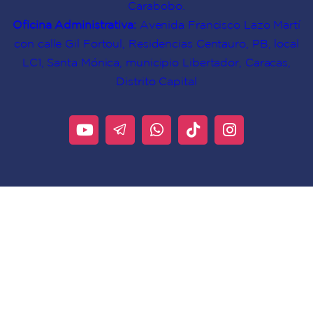
Carabobo.
Oficina Administrativa:
Avenida Francisco Lazo Martí
con calle Gil Fortoul, Residencias Centauro, PB, local
LC1, Santa Mónica, municipio Libertador, Caracas,
Distrito Capital