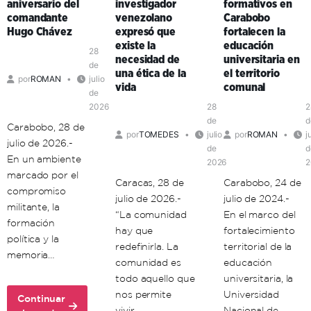
aniversario del
investigador
formativos en
como
Carabobo
comandante
venezolano
Carabobo
clave
Hugo Chávez
expresó que
fortalecen la
de
existe la
educación
organización
28
necesidad de
universitaria en
política
de
una ética de la
el territorio
por
ROMAN
julio
en
vida
comunal
de
el
2026
28
2
territorio
de
d
Carabobo, 28 de
por
TOMEDES
julio
por
ROMAN
j
julio de 2026.-
de
d
En un ambiente
2026
2
marcado por el
Caracas, 28 de
Carabobo, 24 de
compromiso
julio de 2026.-
julio de 2024.-
militante, la
“La comunidad
En el marco del
formación
hay que
fortalecimiento
política y la
redefinirla. La
territorial de la
memoria…
comunidad es
educación
todo aquello que
universitaria, la
nos permite
Universidad
Continuar
vivir…
Nacional de…