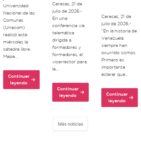
Caracas, 21 de
Universidad
julio de 2026.-
Nacional de las
Caracas, 21 de
En una
Comunas
julio de 2026.-
conferencia vía
(Unacom)
“En la historia de
telemática
realizó este
Venezuela
dirigida a
miércoles la
siempre han
formadores y
cátedra libre
ocurrido sismos.
formadoras, el
Mapa…
Primero es
vicerrector para
importante
la…
aclarar que…
Continuar
about
leyendo
Continuar
Unacom
Continuar
about
leyendo
realiza
about
leyendo
Unacom
cátedra
Científicos
dicta
libre
venezolanos:
clase
sobre
Doblete
de
Mapa
Más noticias
sísmico
formación
de
debe
para
Riesgos
significarnos