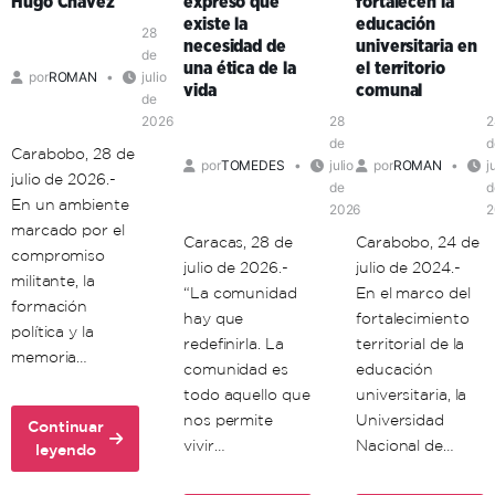
Hugo Chávez
expresó que
fortalecen la
de
existe la
educación
organización
28
necesidad de
universitaria en
política
de
una ética de la
el territorio
por
ROMAN
julio
en
vida
comunal
de
el
2026
28
2
territorio
de
d
Carabobo, 28 de
por
TOMEDES
julio
por
ROMAN
j
julio de 2026.-
de
d
En un ambiente
2026
2
marcado por el
Caracas, 28 de
Carabobo, 24 de
compromiso
julio de 2026.-
julio de 2024.-
militante, la
“La comunidad
En el marco del
formación
hay que
fortalecimiento
política y la
redefinirla. La
territorial de la
memoria…
comunidad es
educación
todo aquello que
universitaria, la
nos permite
Universidad
Continuar
vivir…
Nacional de…
about
leyendo
Unacom
conmemora