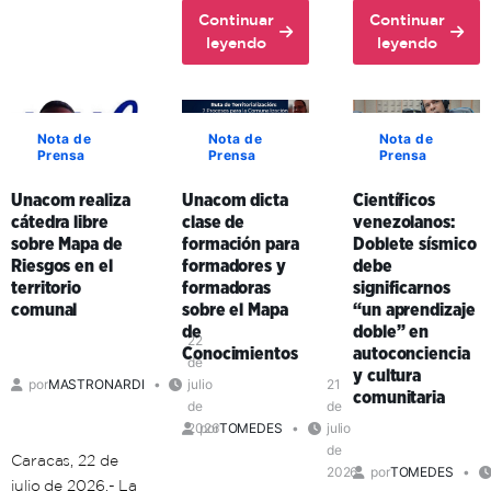
Continuar
Continuar
72
about
about
leyendo
leyendo
aniversario
Ante
Unacom
del
la
y
comandante
guerra
enlaces
Hugo
cognitiva,
formativos
Chávez
Nota de
Nota de
Nota de
Prensa
Prensa
Prensa
investigador
en
venezolano
Carabobo
Unacom realiza
Unacom dicta
Científicos
expresó
fortalecen
cátedra libre
clase de
venezolanos:
que
la
sobre Mapa de
formación para
Doblete sísmico
existe
educación
Riesgos en el
formadores y
debe
la
universitaria
territorio
formadoras
significarnos
necesidad
en
comunal
sobre el Mapa
“un aprendizaje
de
el
de
doble” en
una
territorio
22
Conocimientos
autoconciencia
de
ética
comunal
y cultura
por
MASTRONARDI
julio
21
de
comunitaria
de
de
la
2026
por
TOMEDES
julio
vida
de
Caracas, 22 de
2026
por
TOMEDES
julio de 2026.- La