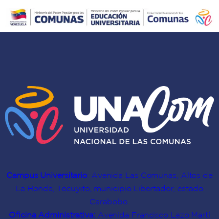
formadores
en
“un
y
el
aprendizaje
formadoras
territorio
doble”
sobre
comunal
en
el
autoconciencia
Mapa
y
de
cultura
Conocimientos
comunitaria
Campus Universitario
: Avenida Las Comunas, Altos de
La Honda, Tocuyito, municipio Libertador, estado
Carabobo.
Oficina Administrativa:
Avenida Francisco Lazo Martí