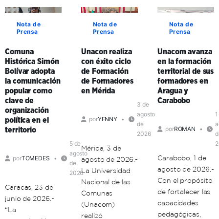
Nota de
Nota de
Nota de
Prensa
Prensa
Prensa
Comuna
Unacon realiza
Unacom avanza
Histórica Simón
con éxito ciclo
en la formación
Bolívar adopta
de Formación
territorial de sus
la comunicación
de Formadores
formadores en
popular como
en Mérida
Aragua y
clave de
Carabobo
3 de
organización
agosto
1
por
YENNY
política en el
de
a
por
ROMAN
territorio
2026
d
5 de
2
Mérida, 3 de
agosto
Carabobo, 1 de
por
TOMEDES
agosto de 2026.-
de
agosto de 2026.-
La Universidad
2026
Con el propósito
Nacional de las
Caracas, 23 de
de fortalecer las
Comunas
junio de 2026.-
capacidades
(Unacom)
“La
pedagógicas,
realizó