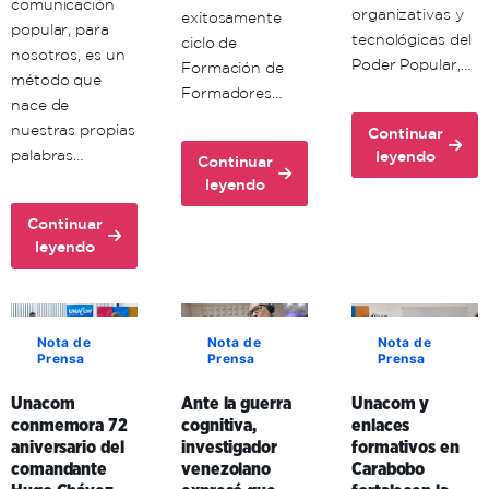
comunicación
organizativas y
exitosamente
popular, para
tecnológicas del
ciclo de
nosotros, es un
Poder Popular,…
Formación de
método que
Formadores…
nace de
nuestras propias
Continuar
about
palabras…
leyendo
Continuar
Unacom
about
leyendo
avanza
Unacon
en
Continuar
realiza
about
la
leyendo
con
Comuna
formación
éxito
Histórica
territorial
ciclo
Simón
de
de
Bolívar
sus
Nota de
Nota de
Nota de
Formación
Prensa
Prensa
Prensa
adopta
formadores
de
la
en
Formadores
Unacom
Ante la guerra
Unacom y
comunicación
Aragua
en
conmemora 72
cognitiva,
enlaces
popular
y
Mérida
aniversario del
investigador
formativos en
como
Carabobo
comandante
venezolano
Carabobo
clave