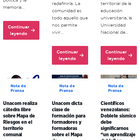
política y la
redefinirla. La
territorial de la
memoria…
comunidad es
educación
todo aquello que
universitaria, la
nos permite
Universidad
Continuar
vivir…
Nacional de…
about
leyendo
Unacom
conmemora
Continuar
Continuar
72
about
about
leyendo
leyendo
aniversario
Ante
Unacom
del
la
y
comandante
guerra
enlaces
Hugo
cognitiva,
formativos
Chávez
Nota de
Nota de
Nota de
Prensa
Prensa
Prensa
investigador
en
venezolano
Carabobo
Unacom realiza
Unacom dicta
Científicos
expresó
fortalecen
cátedra libre
clase de
venezolanos:
que
la
sobre Mapa de
formación para
Doblete sísmico
existe
educación
Riesgos en el
formadores y
debe
la
universitaria
territorio
formadoras
significarnos
necesidad
en
comunal
sobre el Mapa
“un aprendizaje
de
el