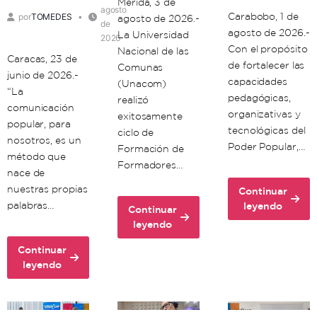
Mérida, 3 de
agosto
Carabobo, 1 de
por
TOMEDES
agosto de 2026.-
de
agosto de 2026.-
La Universidad
2026
Con el propósito
Nacional de las
Caracas, 23 de
de fortalecer las
Comunas
junio de 2026.-
capacidades
(Unacom)
“La
pedagógicas,
realizó
comunicación
organizativas y
exitosamente
popular, para
tecnológicas del
ciclo de
nosotros, es un
Poder Popular,…
Formación de
método que
Formadores…
nace de
nuestras propias
Continuar
about
palabras…
leyendo
Continuar
Unacom
about
leyendo
avanza
Unacon
en
Continuar
realiza
about
la
leyendo
con
Comuna
formación
éxito
Histórica
territorial
ciclo
Simón
de
de