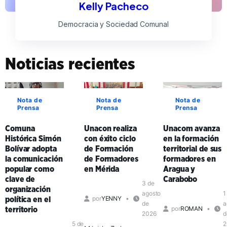
Kelly Pacheco
Democracia y Sociedad Comunal
Noticias recientes
Nota de
Nota de
Nota de
Prensa
Prensa
Prensa
Comuna
Unacon realiza
Unacom avanza
Histórica Simón
con éxito ciclo
en la formación
Bolívar adopta
de Formación
territorial de sus
la comunicación
de Formadores
formadores en
popular como
en Mérida
Aragua y
clave de
Carabobo
3 de
organización
agosto
1
por
YENNY
política en el
de
a
por
ROMAN
territorio
2026
d
5 de
2