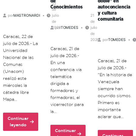
de
doble” en
una
territorio
22
Conocimientos
autoconciencia
de
ética
comunal
y cultura
por
MASTRONARDI
julio
21
de
comunitaria
de
de
la
2026
por
TOMEDES
julio
vida
de
Caracas, 22 de
2026
por
TOMEDES
julio de 2026.- La
Caracas, 21 de
Universidad
julio de 2026.-
Nacional de las
Caracas, 21 de
En una
Comunas
julio de 2026.-
conferencia vía
(Unacom)
“En la historia de
telemática
realizó este
Venezuela
dirigida a
miércoles la
siempre han
formadores y
cátedra libre
ocurrido sismos.
formadoras, el
Mapa…
Primero es
vicerrector para
importante
la…
aclarar que…
Continuar
about
leyendo
Continuar
Unacom
Continuar