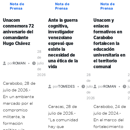
Bolívar
sus
Nota de
Nota de
Nota de
Formación
Prensa
Prensa
Prensa
adopta
formadores
de
la
en
Formadores
Unacom
Ante la guerra
Unacom y
comunicación
Aragua
en
conmemora 72
cognitiva,
enlaces
popular
y
Mérida
aniversario del
investigador
formativos en
como
Carabobo
comandante
venezolano
Carabobo
clave
Hugo Chávez
expresó que
fortalecen la
de
existe la
educación
organización
28
necesidad de
universitaria en
política
de
una ética de la
el territorio
por
ROMAN
julio
en
vida
comunal
de
el
2026
28
2
territorio
de
d
Carabobo, 28 de
por
TOMEDES
julio
por
ROMAN
j
julio de 2026.-
de
d
En un ambiente
2026
2
marcado por el
Caracas, 28 de
Carabobo, 24 de
compromiso
julio de 2026.-
julio de 2024.-
militante, la
“La comunidad
En el marco del
formación
hay que
fortalecimiento