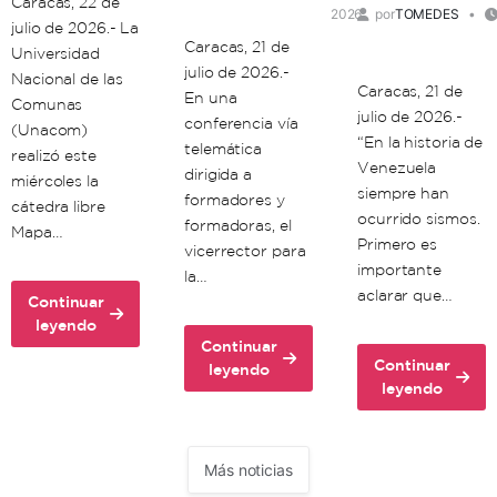
Caracas, 22 de
2026
por
TOMEDES
julio de 2026.- La
Caracas, 21 de
Universidad
julio de 2026.-
Nacional de las
Caracas, 21 de
En una
Comunas
julio de 2026.-
conferencia vía
(Unacom)
“En la historia de
telemática
realizó este
Venezuela
dirigida a
miércoles la
siempre han
formadores y
cátedra libre
ocurrido sismos.
formadoras, el
Mapa…
Primero es
vicerrector para
importante
la…
aclarar que…
Continuar
about
leyendo
Continuar
Unacom
Continuar
about
leyendo
realiza
about
leyendo
Unacom
cátedra
Científicos
dicta
libre
venezolanos:
clase
sobre
Doblete
de
Mapa
Más noticias
sísmico
formación
de