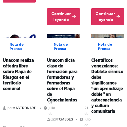
Unacom
conmemora
Continuar
Continuar
72
about
about
leyendo
leyendo
aniversario
Ante
Unacom
del
la
y
comandante
guerra
enlaces
Hugo
cognitiva,
formativos
Chávez
Nota de
Nota de
Nota de
Prensa
Prensa
Prensa
investigador
en
venezolano
Carabobo
Unacom realiza
Unacom dicta
Científicos
expresó
fortalecen
cátedra libre
clase de
venezolanos:
que
la
sobre Mapa de
formación para
Doblete sísmico
existe
educación
Riesgos en el
formadores y
debe
la
universitaria
territorio
formadoras
significarnos
necesidad
en
comunal
sobre el Mapa
“un aprendizaje
de
el
de
doble” en
una
territorio
22
Conocimientos
autoconciencia
de
ética
comunal
y cultura
por
MASTRONARDI
julio
21
de
comunitaria
de
de
la
2026
por
TOMEDES
julio
vida
de