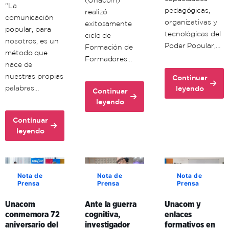
(Unacom)
“La
pedagógicas,
realizó
comunicación
organizativas y
exitosamente
popular, para
tecnológicas del
ciclo de
nosotros, es un
Poder Popular,…
Formación de
método que
Formadores…
nace de
nuestras propias
Continuar
about
palabras…
leyendo
Continuar
Unacom
about
leyendo
avanza
Unacon
en
Continuar
realiza
about
la
leyendo
con
Comuna
formación
éxito
Histórica
territorial
ciclo
Simón
de
de
Bolívar
sus
Nota de
Nota de
Nota de
Formación
Prensa
Prensa
Prensa
adopta
formadores
de
la
en
Formadores
Unacom
Ante la guerra
Unacom y
comunicación
Aragua
en
conmemora 72
cognitiva,
enlaces
popular
y
Mérida
aniversario del
investigador
formativos en
como
Carabobo