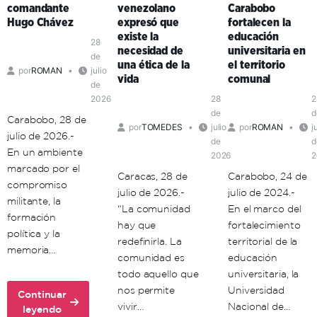
comandante
venezolano
Carabobo
clave
Hugo Chávez
expresó que
fortalecen la
de
existe la
educación
organización
28
necesidad de
universitaria en
política
de
una ética de la
el territorio
por
ROMAN
julio
en
vida
comunal
de
el
2026
28
2
territorio
de
d
Carabobo, 28 de
por
TOMEDES
julio
por
ROMAN
j
julio de 2026.-
de
d
En un ambiente
2026
2
marcado por el
Caracas, 28 de
Carabobo, 24 de
compromiso
julio de 2026.-
julio de 2024.-
militante, la
“La comunidad
En el marco del
formación
hay que
fortalecimiento
política y la
redefinirla. La
territorial de la
memoria…
comunidad es
educación
todo aquello que
universitaria, la
nos permite
Universidad
Continuar
vivir…
Nacional de…
about
leyendo