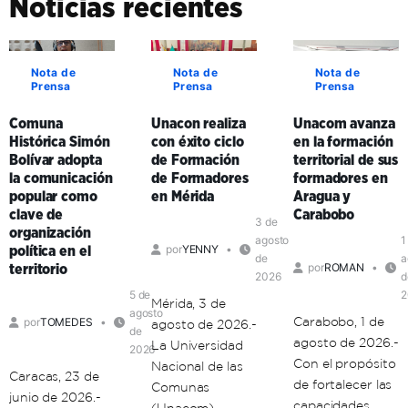
Noticias recientes
Nota de
Nota de
Nota de
Prensa
Prensa
Prensa
Comuna
Unacon realiza
Unacom avanza
Histórica Simón
con éxito ciclo
en la formación
Bolívar adopta
de Formación
territorial de sus
la comunicación
de Formadores
formadores en
popular como
en Mérida
Aragua y
clave de
Carabobo
3 de
organización
agosto
1
por
YENNY
política en el
de
a
por
ROMAN
territorio
2026
d
5 de
2
Mérida, 3 de
agosto
Carabobo, 1 de
por
TOMEDES
agosto de 2026.-
de
agosto de 2026.-
La Universidad
2026
Con el propósito
Nacional de las
Caracas, 23 de
de fortalecer las
Comunas
junio de 2026.-
capacidades