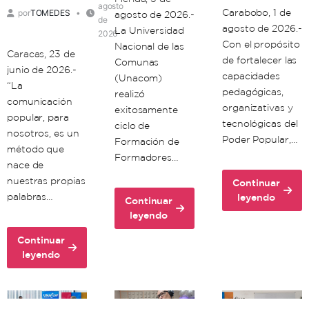
agosto
Carabobo, 1 de
por
TOMEDES
agosto de 2026.-
de
agosto de 2026.-
La Universidad
2026
Con el propósito
Nacional de las
Caracas, 23 de
de fortalecer las
Comunas
junio de 2026.-
capacidades
(Unacom)
“La
pedagógicas,
realizó
comunicación
organizativas y
exitosamente
popular, para
tecnológicas del
ciclo de
nosotros, es un
Poder Popular,…
Formación de
método que
Formadores…
nace de
nuestras propias
Continuar
about
palabras…
leyendo
Continuar
Unacom
about
leyendo
avanza
Unacon
en
Continuar
realiza
about
la
leyendo
con
Comuna
formación
éxito
Histórica
territorial
ciclo
Simón
de
de