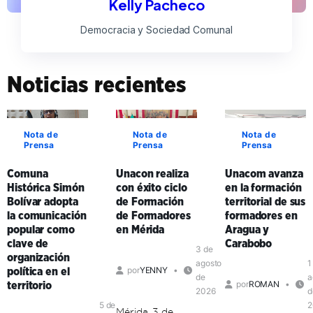
Kelly Pacheco
Democracia y Sociedad Comunal
Noticias recientes
Nota de
Nota de
Nota de
Prensa
Prensa
Prensa
Comuna
Unacon realiza
Unacom avanza
Histórica Simón
con éxito ciclo
en la formación
Bolívar adopta
de Formación
territorial de sus
la comunicación
de Formadores
formadores en
popular como
en Mérida
Aragua y
clave de
Carabobo
3 de
organización
agosto
1
por
YENNY
política en el
de
a
por
ROMAN
territorio
2026
d
5 de
2
Mérida, 3 de