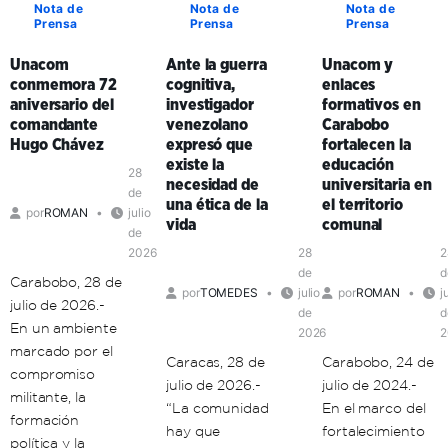
Bolívar
sus
Nota de
Nota de
Nota de
Formación
Prensa
Prensa
Prensa
adopta
formadores
de
la
en
Formadores
Unacom
Ante la guerra
Unacom y
comunicación
Aragua
en
conmemora 72
cognitiva,
enlaces
popular
y
Mérida
aniversario del
investigador
formativos en
como
Carabobo
comandante
venezolano
Carabobo
clave
Hugo Chávez
expresó que
fortalecen la
de
existe la
educación
organización
28
necesidad de
universitaria en
política
de
una ética de la
el territorio
por
ROMAN
julio
en
vida
comunal
de
el
2026
28
2
territorio
de
d
Carabobo, 28 de
por
TOMEDES
julio
por
ROMAN
j
julio de 2026.-
de
d
En un ambiente
2026
2
marcado por el
Caracas, 28 de
Carabobo, 24 de
compromiso
julio de 2026.-
julio de 2024.-
militante, la
“La comunidad
En el marco del
formación
hay que
fortalecimiento
política y la