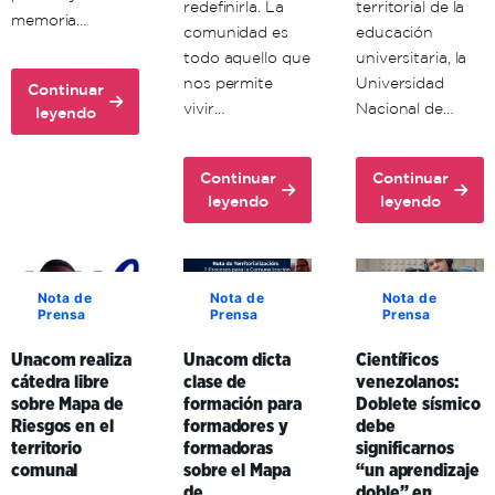
redefinirla. La
territorial de la
memoria…
comunidad es
educación
todo aquello que
universitaria, la
nos permite
Universidad
Continuar
vivir…
Nacional de…
about
leyendo
Unacom
conmemora
Continuar
Continuar
72
about
about
leyendo
leyendo
aniversario
Ante
Unacom
del
la
y
comandante
guerra
enlaces
Hugo
cognitiva,
formativos
Chávez
Nota de
Nota de
Nota de
Prensa
Prensa
Prensa
investigador
en
venezolano
Carabobo
Unacom realiza
Unacom dicta
Científicos
expresó
fortalecen
cátedra libre
clase de
venezolanos:
que
la
sobre Mapa de
formación para
Doblete sísmico
existe
educación
Riesgos en el
formadores y
debe
la
universitaria
territorio
formadoras
significarnos
necesidad
en
comunal
sobre el Mapa
“un aprendizaje
de
el
de
doble” en