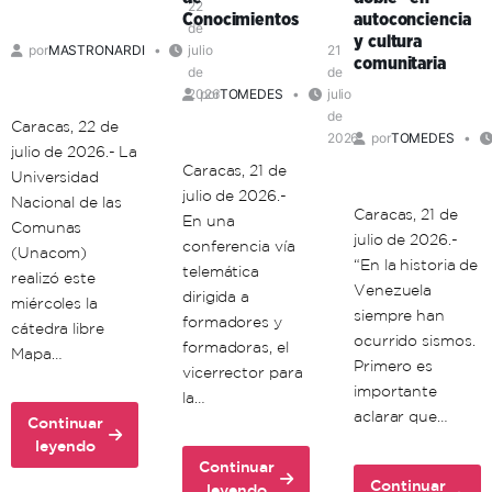
una
territorio
22
Conocimientos
autoconciencia
de
ética
comunal
y cultura
por
MASTRONARDI
julio
21
de
comunitaria
de
de
la
2026
por
TOMEDES
julio
vida
de
Caracas, 22 de
2026
por
TOMEDES
julio de 2026.- La
Caracas, 21 de
Universidad
julio de 2026.-
Nacional de las
Caracas, 21 de
En una
Comunas
julio de 2026.-
conferencia vía
(Unacom)
“En la historia de
telemática
realizó este
Venezuela
dirigida a
miércoles la
siempre han
formadores y
cátedra libre
ocurrido sismos.
formadoras, el
Mapa…
Primero es
vicerrector para
importante
la…
aclarar que…
Continuar
about
leyendo
Continuar
Unacom
Continuar
about
leyendo
realiza