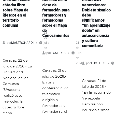
Unacom realiza
Unacom dicta
Científicos
expresó
fortalecen
cátedra libre
clase de
venezolanos:
que
la
sobre Mapa de
formación para
Doblete sísmico
existe
educación
Riesgos en el
formadores y
debe
la
universitaria
territorio
formadoras
significarnos
necesidad
en
comunal
sobre el Mapa
“un aprendizaje
de
el
de
doble” en
una
territorio
22
Conocimientos
autoconciencia
de
ética
comunal
y cultura
por
MASTRONARDI
julio
21
de
comunitaria
de
de
la
2026
por
TOMEDES
julio
vida
de
Caracas, 22 de
2026
por
TOMEDES
julio de 2026.- La
Caracas, 21 de
Universidad
julio de 2026.-
Nacional de las
Caracas, 21 de
En una
Comunas
julio de 2026.-
conferencia vía
(Unacom)
“En la historia de
telemática
realizó este
Venezuela
dirigida a
miércoles la
siempre han
formadores y
cátedra libre
ocurrido sismos.
formadoras, el
Mapa…