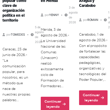
popular como
en Mérida
Aragua y
clave de
Carabobo
3 de
organización
agosto
1
por
YENNY
política en el
de
a
por
ROMAN
territorio
2026
d
5 de
2
Mérida, 3 de
agosto
Carabobo, 1 de
por
TOMEDES
agosto de 2026.-
de
agosto de 2026.-
La Universidad
2026
Con el propósito
Nacional de las
Caracas, 23 de
de fortalecer las
Comunas
junio de 2026.-
capacidades
(Unacom)
“La
pedagógicas,
realizó
comunicación
organizativas y
exitosamente
popular, para
tecnológicas del
ciclo de
nosotros, es un
Poder Popular,…
Formación de
método que
Formadores…
nace de
nuestras propias
Continuar
about
palabras…
leyendo
Continuar
Unacom
about
leyendo