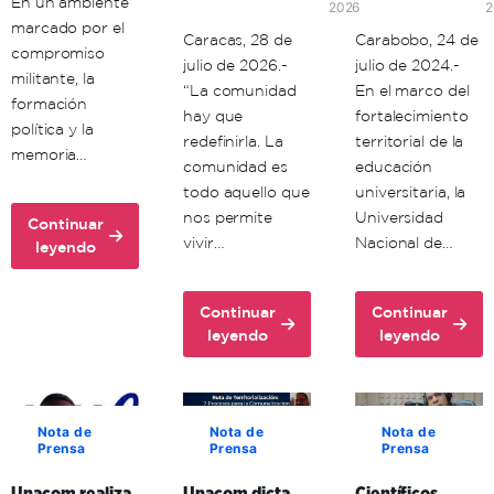
En un ambiente
2026
2
marcado por el
Caracas, 28 de
Carabobo, 24 de
compromiso
julio de 2026.-
julio de 2024.-
militante, la
“La comunidad
En el marco del
formación
hay que
fortalecimiento
política y la
redefinirla. La
territorial de la
memoria…
comunidad es
educación
todo aquello que
universitaria, la
nos permite
Universidad
Continuar
vivir…
Nacional de…
about
leyendo
Unacom
conmemora
Continuar
Continuar
72
about
about
leyendo
leyendo
aniversario
Ante
Unacom
del
la
y
comandante
guerra
enlaces
Hugo
cognitiva,
formativos
Chávez
Nota de
Nota de
Nota de
Prensa
Prensa
Prensa
investigador
en
venezolano
Carabobo