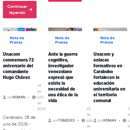
avanza
Unacon
en
Continuar
realiza
about
la
leyendo
con
Comuna
formación
éxito
Histórica
territorial
ciclo
Simón
de
de
Bolívar
sus
Nota de
Nota de
Nota de
Formación
Prensa
Prensa
Prensa
adopta
formadores
de
la
en
Formadores
Unacom
Ante la guerra
Unacom y
comunicación
Aragua
en
conmemora 72
cognitiva,
enlaces
popular
y
Mérida
aniversario del
investigador
formativos en
como
Carabobo
comandante
venezolano
Carabobo
clave
Hugo Chávez
expresó que
fortalecen la
de
existe la
educación
organización
28
necesidad de
universitaria en
política
de
una ética de la
el territorio
por
ROMAN
julio
en
vida
comunal
de
el
2026
28
2
territorio
de
d
Carabobo, 28 de
por
TOMEDES
julio
por
ROMAN
j
julio de 2026.-
de
d