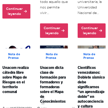
todo aquello que
universitaria, la
nos permite
Universidad
Continuar
vivir…
Nacional de…
about
leyendo
Unacom
conmemora
Continuar
Continuar
72
about
about
leyendo
leyendo
aniversario
Ante
Unacom
del
la
y
comandante
guerra
enlaces
Hugo
cognitiva,
formativos
Chávez
Nota de
Nota de
Nota de
Prensa
Prensa
Prensa
investigador
en
venezolano
Carabobo
Unacom realiza
Unacom dicta
Científicos
expresó
fortalecen
cátedra libre
clase de
venezolanos:
que
la
sobre Mapa de
formación para
Doblete sísmico
existe
educación
Riesgos en el
formadores y
debe
la
universitaria
territorio
formadoras
significarnos
necesidad
en
comunal
sobre el Mapa
“un aprendizaje
de
el
de
doble” en
una
territorio
22
Conocimientos
autoconciencia
de
ética
comunal
y cultura