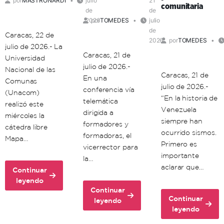
por
MASTRONARDI
julio
21
de
comunitaria
de
de
la
2026
por
TOMEDES
julio
vida
de
Caracas, 22 de
2026
por
TOMEDES
julio de 2026.- La
Caracas, 21 de
Universidad
julio de 2026.-
Nacional de las
Caracas, 21 de
En una
Comunas
julio de 2026.-
conferencia vía
(Unacom)
“En la historia de
telemática
realizó este
Venezuela
dirigida a
miércoles la
siempre han
formadores y
cátedra libre
ocurrido sismos.
formadoras, el
Mapa…
Primero es
vicerrector para
importante
la…
aclarar que…
Continuar
about
leyendo
Continuar
Unacom
Continuar
about
leyendo
realiza
about
leyendo
Unacom
cátedra
Científicos
dicta
libre