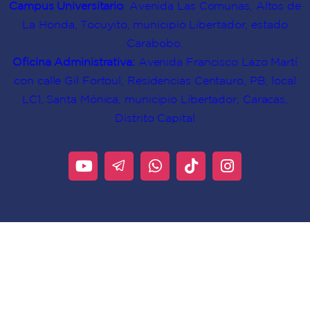
Campus Universitario
: Avenida Las Comunas, Altos de
La Honda, Tocuyito, municipio Libertador, estado
Carabobo.
Oficina Administrativa:
Avenida Francisco Lazo Martí
con calle Gil Fortoul, Residencias Centauro, PB, local
LC1, Santa Mónica, municipio Libertador, Caracas,
Distrito Capital