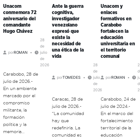
la
en
Formadores
Unacom
Ante la guerra
Unacom y
comunicación
Aragua
en
conmemora 72
cognitiva,
enlaces
popular
y
Mérida
aniversario del
investigador
formativos en
como
Carabobo
comandante
venezolano
Carabobo
clave
Hugo Chávez
expresó que
fortalecen la
de
existe la
educación
organización
28
necesidad de
universitaria en
política
de
una ética de la
el territorio
por
ROMAN
julio
en
vida
comunal
de
el
2026
28
2
territorio
de
d
Carabobo, 28 de
por
TOMEDES
julio
por
ROMAN
j
julio de 2026.-
de
d
En un ambiente
2026
2
marcado por el
Caracas, 28 de
Carabobo, 24 de
compromiso
julio de 2026.-
julio de 2024.-
militante, la
“La comunidad
En el marco del
formación
hay que
fortalecimiento
política y la
redefinirla. La
territorial de la
memoria…
comunidad es
educación