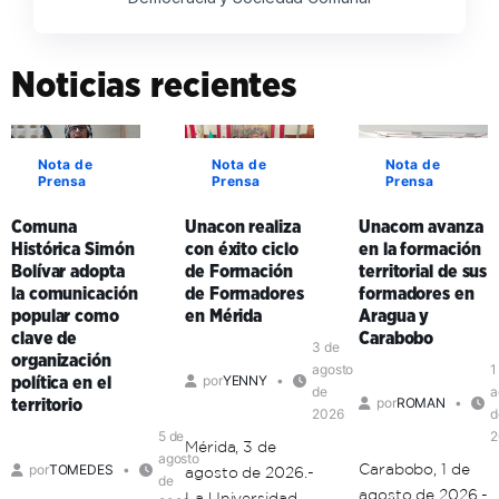
Noticias recientes
Nota de
Nota de
Nota de
Prensa
Prensa
Prensa
Comuna
Unacon realiza
Unacom avanza
Histórica Simón
con éxito ciclo
en la formación
Bolívar adopta
de Formación
territorial de sus
la comunicación
de Formadores
formadores en
popular como
en Mérida
Aragua y
clave de
Carabobo
3 de
organización
agosto
1
por
YENNY
política en el
de
a
por
ROMAN
territorio
2026
d
5 de
2
Mérida, 3 de
agosto
Carabobo, 1 de
por
TOMEDES
agosto de 2026.-
de
agosto de 2026.-
La Universidad