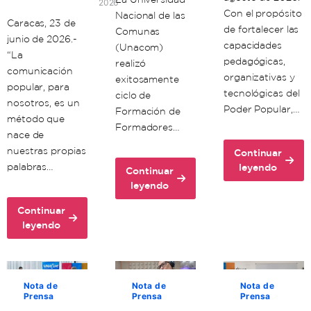
2026
Con el propósito
Nacional de las
Caracas, 23 de
de fortalecer las
Comunas
junio de 2026.-
capacidades
(Unacom)
“La
pedagógicas,
realizó
comunicación
organizativas y
exitosamente
popular, para
tecnológicas del
ciclo de
nosotros, es un
Poder Popular,…
Formación de
método que
Formadores…
nace de
nuestras propias
Continuar
about
palabras…
leyendo
Continuar
Unacom
about
leyendo
avanza
Unacon
en
Continuar
realiza
about
la
leyendo
con
Comuna
formación
éxito
Histórica
territorial
ciclo
Simón
de
de
Bolívar
sus
Nota de
Nota de
Nota de
Formación
Prensa
Prensa
Prensa
adopta
formadores
de